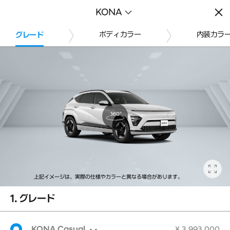
KONA（コナ）
KONA
En
の見積シミュレーション
Qu
ボディカラー
内装カラ
グレード
上記イメージは、実際の仕様やカラーと異なる場合があります。
1. グレード
KONA Casual
¥ 3,993,000