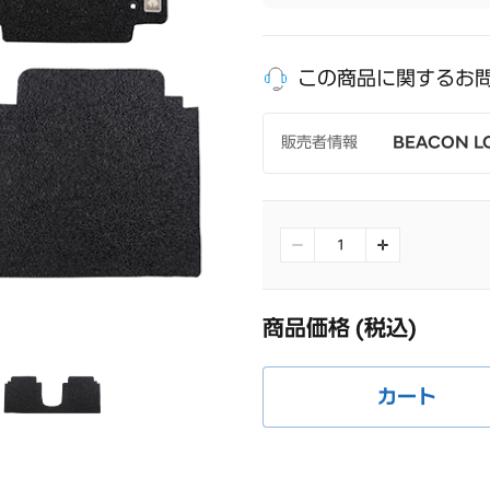
この商品に関するお
販売者情報
BEACON LO
電話番号
03-6380-7
受付時間
月~金（土日祝日
(休憩 12:00-
商品価格
(税込)
カート