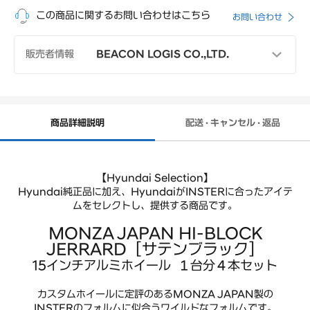
この商品に関するお問い合わせはこちら
お問い合わせ
販売者情報
BEACON LOGIS CO.,LTD.
電話番号
03-6380-7969
受付時間
月~金（土日祝日休業）
09:00~17:00
商品詳細説明
配送 · キャンセル · 返品
(休憩 12:00-13:00)
【Hyundai Selection】
Hyundai純正品に加え、HyundaiがINSTERに合ったアイテ
ムをセレクトし、
提供する商品です。
MONZA JAPAN HI-BLOCK
JERRARD［サテンブラック］
15インチアルミホイール １台分４本セット
カスタムホイールに定評のあるMONZA JAPAN製の
INSTERのフォルムに似合うワイルドなフォルムです。