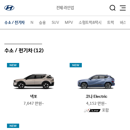
전체 라인업
(선택된 메뉴)
수소 / 전기차
N
승용
SUV
MPV
소형트럭&택시
트럭
버스
수소 / 전기차
(12)
NEW
NEW
넥쏘
코나 Electric
7,647 만원~
4,152 만원~
N
포함
line
NEW