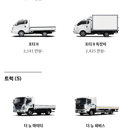
포터 II
포터 II 특장차
2,141 만원~
2,425 만원~
트럭
(5)
더 뉴 마이티
더 뉴 파비스