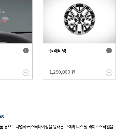
기
히
보
기
헤
플
이
플래티넘
드
래
업
티
디
넘
스
자
1,290,000 원
플
세
레
히
이
보
자
기
세
히
보
기
 상품 등으로 차별화 커스터마이징을 원하는 고객의 니즈 및 라이프스타일을