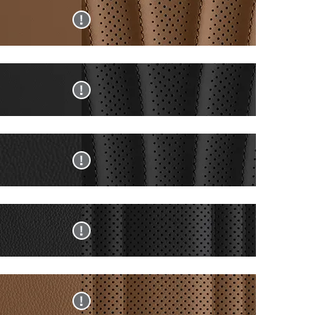
이/
죽
미
라
시
엄)
인
현
이
트
디
재
트
(프
고/
사
그
리
브
양
레
미
라
조
이
엄)
운
합
투
블
현
투
에
톤
랙
재
톤
서
천
모
사
(캘
는
연
노
양
리
선
가
톤
조
그
택
죽
(캘
합
래
할
시
블
현
리
에
피)
수
트
랙
재
그
서
없
(프
모
사
래
는
는
리
노
양
피)
선
색
미
톤
조
택
상
엄)
(블
합
할
입
블
현
랙
에
수
니
랙
재
잉
서
없
다.
모
사
크)
는
는
노
양
선
색
톤
조
택
상
천
합
할
입
인
현
연
에
수
니