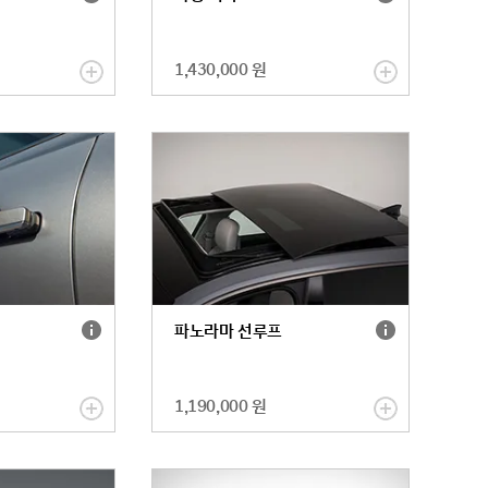
대
킹
스
어
마
시
트
스
1,430,000 원
센
트
스
자
Ⅰ
세
자
히
세
보
히
기
보
기
컨
파
파노라마 선루프
비
노
니
라
언
마
스
선
1,190,000 원
자
루
세
프
히
자
보
세