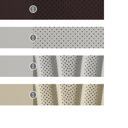
라
조
트
택
죽
상
운
합
(프
할
시
입
블
현
투
에
리
수
트
니
랙/
재
톤
서
미
없
다.
브
사
인
는
엄)
는
라
양
조
선
색
운
조
가
택
상
투
합
죽
할
입
다
현
톤
에
시
수
니
크
재
인
서
트
없
다.
그
사
조
는
(프
는
레
양
가
선
리
색
이/
조
죽
택
미
상
라
합
시
할
엄)
입
인
현
이
에
트
수
니
디
재
트
서
(프
없
다.
고/
사
그
는
리
는
그
양
레
선
미
색
레
조
이
택
엄)
상
이
합
투
할
입
브
현
투
에
톤
수
니
라
재
톤
서
인
없
다.
운
사
(캘
는
조
는
베
양
리
선
가
색
이
조
그
택
죽
상
지
합
래
할
시
입
투
에
피)
수
트
니