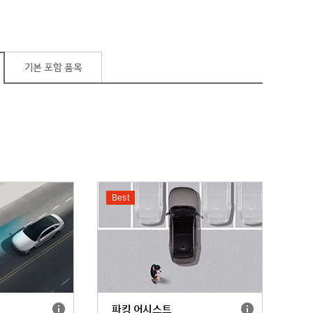
톤
서
없
(프
다.
(캘
는
는
리
리
선
색
미
그
택
상
엄)
래
할
입
피)
수
니
기본 포함 품목
없
다.
는
색
상
입
니
다.
Best
현
파
Ⅰ
파킹 어시스트