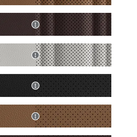
디
재
가
서
없
다.
고/
사
죽
는
는
브
양
시
선
색
라
조
트
택
상
운
합
할
입
블
현
투
에
수
니
랙/
재
톤
서
없
다.
브
사
천
는
는
라
양
연
선
색
운
조
가
택
상
투
합
죽
할
입
다
현
톤
에
시
수
니
크
재
천
서
트
없
다.
그
사
연
는
는
레
양
가
선
색
이/
조
죽
택
상
라
합
시
할
입
블
현
이
에
트
수
니
랙
재
트
서
없
다.
모
사
그
는
는
노
양
레
선
색
톤
조
이
택
상
인
합
투
할
입
인
현
조
에
톤
수
니
디
재
가
서
천
없
다.
고/
사
죽
는
연
는
브
양
시
선
가
색