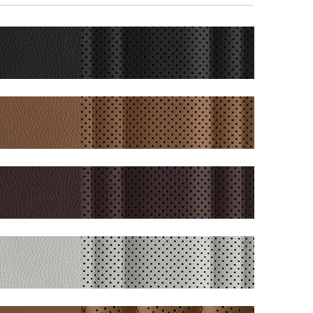
블
랙
모
노
톤
천
인
연
디
가
고/
죽
브
시
라
트
운
(프
블
투
리
랙/
톤
미
브
천
엄)
라
연
운
가
투
죽
다
톤
시
크
천
트
그
연
(프
레
가
리