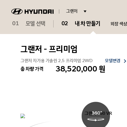
현
그랜저
대
01
모델 선택
02
내 차 만들기
외장 색
로
고
그랜저 - 프리미엄
그랜저 자가용 가솔린 2.5 프리미엄 2WD
모델변경
38,520,000 원
총 차량 가격
360