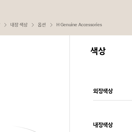
상
내장 색상
옵션
H Genuine Accessories
색상
외장색상
내장색상