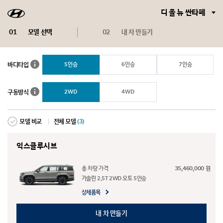
디 올 뉴 싼타페
현
대
01
모델 선택
02
내 차 만들기
로
바
5인승
6인승
7인승
바디타입
고
디
타
입
구
2WD
4WD
구동방식
도
동
움
방
말
식
도
선
모델 비교
전체 모델
(3)
모
움
택
말
델
안
익스클루시브
비
됨
교
총 차량 가격
35,460,000 원
전
가솔린 2.5T 2WD 오토 5인승
체
모
상세품목
델
(3)
내 차 만들기