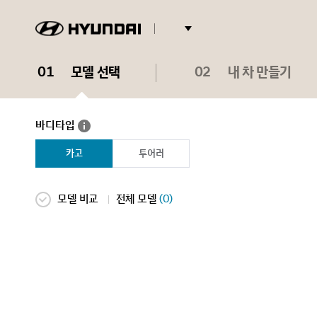
현
대
01
모델 선택
02
내 차 만들기
로
고
바
바디타입
디
타
카고
투어러
입
도
움
말
선
전체 모델
(0)
모델 비교
모
택
델
안
비
됨
교
전
체