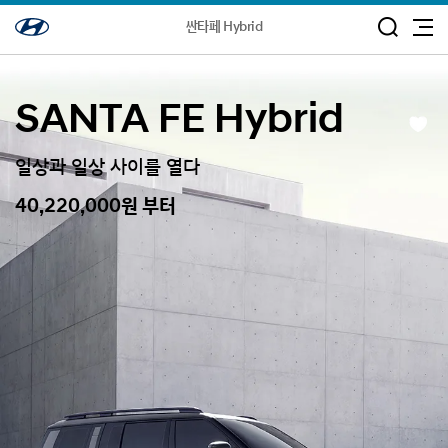
싼타페 Hybrid
SANTA FE Hybrid
관
심
차
일상과 일상 사이를 열다
량
등
록
40,220,000원 부터