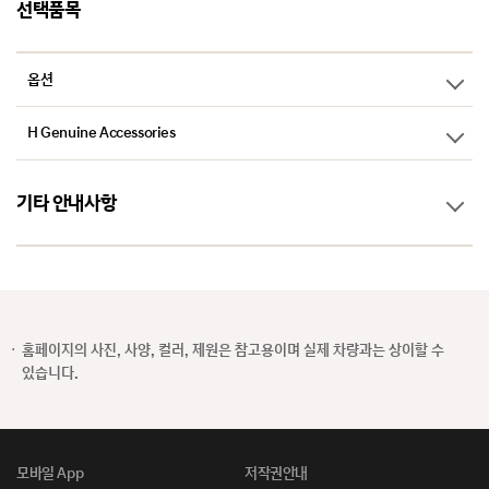
선택품목
옵션
H Genuine Accessories
기타 안내사항
홈페이지의 사진, 사양, 컬러, 제원은 참고용이며 실제 차량과는 상이할 수
전
전시차 조회
있습니다.
시
차
조
디
회
디지털 카탈로그
지
털
모바일 App
저작권안내
카