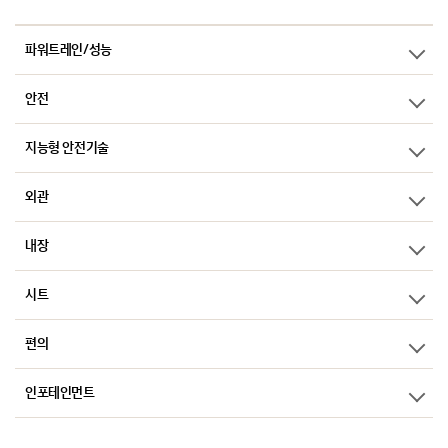
파워트레인/성능
안전
지능형 안전기술
외관
내장
시트
편의
인포테인먼트