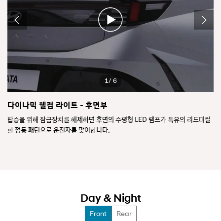
1
/ 6
다이나믹 웰컴 라이트 - 후면부
L
탑승을 위해 잠금장치를 해제하면 후면의 수평형 LED 램프가 특유의 리드미컬
슬
한 점등 패턴으로 운전자를 맞이합니다.
인
※
-
-
Day & Night
Front
Rear