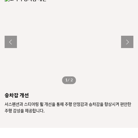
- 스마트스트림 가솔린 2.5 터보
최고출력
290 PS / 5,800 rpm
최대토크
43.0 kgf·m / 1,650~4,000 rpm
복합연비
11.1 km/ℓ (8단 습식 DCT/19인치)
- 스마트스트림 LPG 2.0
최고출력
146 PS / 6,000 rpm
최대토크
19.5 kgf·m / 4,200 rpm
복합연비
9.7 km/ℓ (자동 6단/17인치)
1
/ 2
승차감 개선
로
최소
서스펜션과 스티어링 휠 개선을 통해 주행 안정감과 승차감을 향상시켜 편안한
윈
주행 감성을 제공합니다.
화