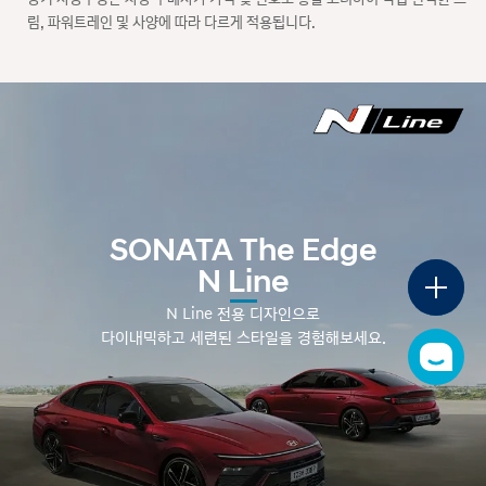
디
회
디지털 카탈로그
지
림, 파워트레인 및 사양에 따라 다르게 적용됩니다.
털
카
카
탈
카탈로그
탈
로
로
그
그
가
가격표
격
표
이달의 구매혜택
이
SONATA The Edge
달
의
N Line
구
플
매
로
혜
N Line 전용 디자인으로
팅
택
메
다이내믹하고 세련된 스타일을 경험해보세요.
뉴
챗
열
봇
기
새
창
열
림