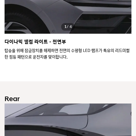
1
/ 4
다이나믹 웰컴 라이트 - 전면부
순
행자
탑승을 위해 잠금장치를 해제하면 전면의 수평형 LED 램프가 특유의 리드미컬
전
한 점등 패턴으로 운전자를 맞이합니다.
적
 일
Rear