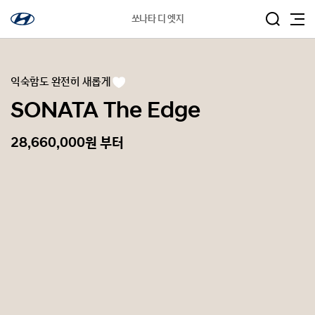
쏘나타 디 엣지
익숙함도 완전히 새롭게
관
심
차
SONATA The Edge
량
등
록
28,660,000원 부터