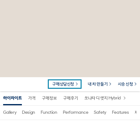
구매상담신청
내 차 만들기
시승 신청
하이라이트
가격
구매정보
구매후기
쏘나타 디 엣지 Hybrid
Gallery
Design
Function
Performance
Safety
Features
제