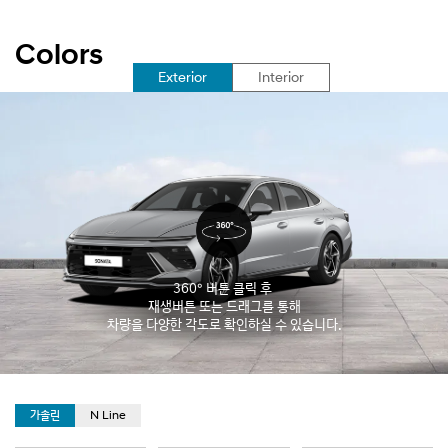
Colors
선
Exterior
Interior
택
됨
360° 버튼 클릭 후
재생버튼 또는 드래그를 통해
차량을 다양한 각도로 확인하실 수 있습니다.
선
가솔린
N Line
택
됨