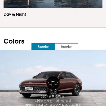
어
어
수
수
평
평
Day & Night
형
형
램
램
프
프
가
가
중
순
앙
차
Colors
에
적
서
으
선
Exterior
Interior
시
로
택
작
반
됨
해
짝
파
이
동
며
처
점
럼
등
양
되
쪽
는
으
모
로
습
확
을
360° 버튼 클릭 후
산
보
재생버튼 또는 드래그를 통해
되
여
차량을 다양한 각도로 확인하실 수 있습니다.