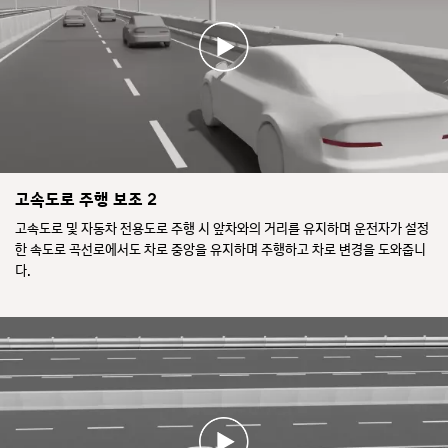
요
해
차
할
차
로
경
량
변
우
이
경
자
차
을
동
로
계
으
중
속
로
앙
시
브
을
도
레
유
할
고
이
지
경
속
고속도로 주행 보조 2
크
하
우
도
를
고속도로 및 자동차 전용도로 주행 시 앞차와의 거리를 유지하며 운전자가 설정
도
차
로
작
록
량
한 속도로 곡선로에서도 차로 중앙을 유지하며 주행하고 차로 변경을 도와줍니
를
동
조
이
주
다.
해
향
자
행
충
을
동
하
돌
보
으
는
을
조
로
동
방
합
제
안
지
니
동
앞
하
다.
또
차
거
계
는
와
나
기
조
의
피
판
향