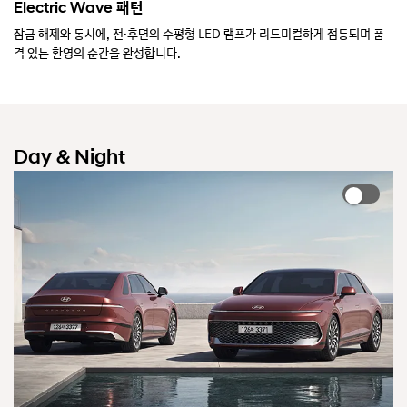
뉴
뉴
Electric Wave 패턴
S
그
그
품
잠금 해제와 동시에, 전·후면의 수평형 LED 램프가 리드미컬하게 점등되며 품
잠
랜
랜
격 있는 환영의 순간을 완성합니다.
격
저
저
전
전
면
면
수
수
평
평
형
형
램
램
Day & Night
프
프
가
가
상
상
단
단
정
정
면,
면
하
하
단
단
후
후
면
면
으
으
로
로
배
배
치
치
되
되