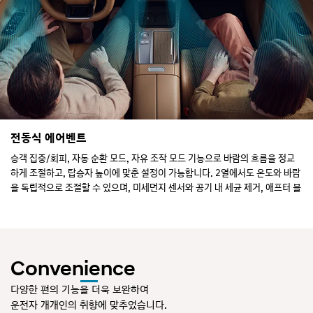
에
서
노
란
색
빛
이
안
쪽
에
서
전동식 에어벤트
바
승객 집중/회피, 자동 순환 모드, 자유 조작 모드 기능으로 바람의 흐름을 정교
깥
쪽
하게 조절하고, 탑승자 높이에 맞춘 설정이 가능합니다. 2열에서도 온도와 바람
으
을 독립적으로 조절할 수 있으며, 미세먼지 센서와 공기 내 세균 제거, 애프터 블
로
로우 기능으로 청정한 실내 공기를 유지합니다.
순
차
적
으
로
Convenience
흐
르
다양한 편의 기능을 더욱 보완하여
며
운전자 개개인의 취향에 맞추었습니다.
점