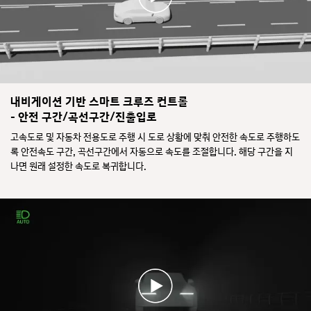
거
해
에
을
리
를
는
보
와
줄
기
조
차
이
능
해
로
는
활
후
중
기
성
측
앙
능
상
방
고
을
을
태
차
속
유
내비게이션 기반 스마트 크루즈 컨트롤
소
가
량
도
지
- 안전 구간/곡선구간/진출입로
개
표
과
로
하
합
시
의
를
고속도로 및 자동차 전용도로 주행 시 도로 상황에 맞춰 안전한 속도로 주행하도
며
니
되
충
주
주
록 안전속도 구간, 곡선구간에서 자동으로 속도를 조절합니다. 해당 구간을 지
다.
며,
돌
행
행
나면 원래 설정한 속도로 복귀합니다.
운
위
하
한
전
험
는
다.
자
을
동
운
가
줄
안
전
핸
이
설
자
들
는
정
가
을
기
된
방
오
능
속
향
래
을
도
지
잡
소
를
시
지
개
유
등