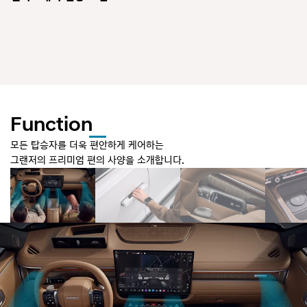
그
랜
저
의
방
향
지
시
등
은
Function
전
면
모든 탑승자를 더욱 편안하게 케어하는
과
그랜저의 프리미엄 편의 사양을 소개합니다.
후
면
의
얇
고
길
게
이
어
진
램
프