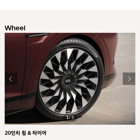
Wheel
1
/ 5
20인치 휠 & 타이어
2