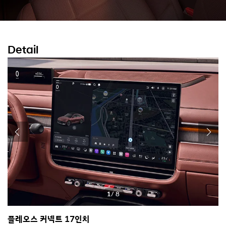
Detail
1
/ 8
더
뉴
플레오스 커넥트 17인치
스