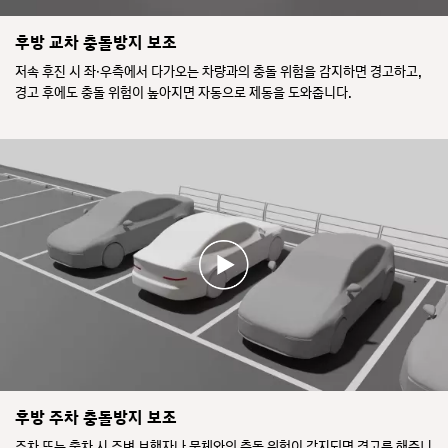
이
경
동
내
주
을
으
비
차
돕
후방 교차 충돌방지 보조
로
게
공
는
켜
저속 후진 시 좌·우측에서 다가오는 차량과의 충돌 위험을 감지하면 경고하고,
이
간
다.
진
경고 후에도 충돌 위험이 높아지면 자동으로 제동을 도와줍니다.
션
에
계
다.
정
서
기
맞
보
후
판
은
를
진
과
편
바
으
헤
차
탕
로
드
량
으
출
업
이
로
차
디
나
스
하
스
앞
스
는
플
차
로
동
레
의
속
안
이
불
도
옆
에
빛
를
에
는
이
줄
서
기
감
인
접
능
지
다.
근
활
되
저
구
하
성
면
속
후방 주차 충돌방지 보조
간
는
상
시
으
을
차
태
스
주차 또는 출차 시 주변 보행자나 물체와의 충돌 위험이 감지되면 경고를 해줍니