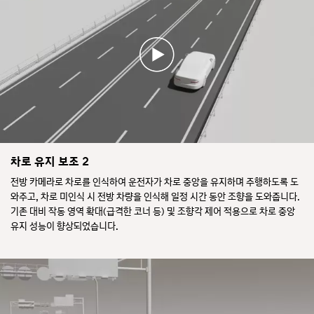
되
차
면,
량
차
이
량
감
이
지
경
되
고
면
문
사
구
이
와
드
경
미
고
주
러
음
행
와
차로 유지 보조 2
으
중
계
로
전방 카메라로 차로를 인식하여 운전자가 차로 중앙을 유지하며 주행하도록 도
전
기
운
와주고, 차로 미인식 시 전방 차량을 인식해 일정 시간 동안 조향을 도와줍니다.
방
판
전
카
에
기존 대비 작동 영역 확대(급격한 코너 등) 및 조향각 제어 적용으로 차로 중앙
자
메
경
유지 성능이 향상되었습니다.
에
라
고
게
가
가
알
차
표
립
선
시
니
을
됩
다.
인
니
필
식
다.