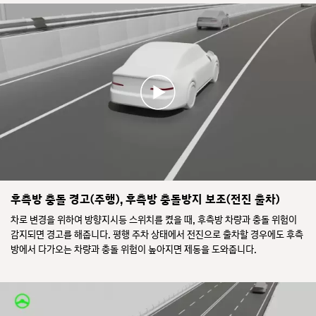
자
는
전
안
거
전
탑
기
승
능
자
소
또
개
는
영
교
상
차
입
로
니
맞
다.
은
편
차
주
량
행
후측방 충돌 경고(주행), 후측방 충돌방지 보조(전진 출차)
과
중
의
차로 변경을 위하여 방향지시등 스위치를 켰을 때, 후측방 차량과 충돌 위험이
후
충
감지되면 경고를 해줍니다. 평행 주차 상태에서 전진으로 출차할 경우에도 후측
측
돌
방
방에서 다가오는 차량과 충돌 위험이 높아지면 제동을 도와줍니다.
위
사
험
각
이
지
감
대
지
의