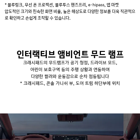
그
 더
* 블루링크, 무선 폰 프로젝션, 블루투스 핸즈프리, e-hipass, 앱 마켓
6
랜
압도적인 크기와 친숙한 화면 비율, 높은 해상도로 다양한 정보를 더욱 직관적으
버
저
루
로 확인하고 손쉽게 조작할 수 있습니다.
며
프
※ 인포테인먼트 시스템 화면 이미지는 업데이트에 따라 변동될 수 있습니다.
섬
가
제
6
※
개
며
로
다
분
인터랙티브 앰비언트 무드 램프
활
크래시패드의 무드램프가 공기 청정, 드라이브 모드,
되
어
어린이 보호구역 등의 주행 상황과 연동하여
실
다양한 컬러와 운동감으로 순차 점등됩니다
내
* 크래시패드, 콘솔 가니쉬 부, 도어 트림 하단부에 위치
에
서
스
마
트
비
전
루
프
기