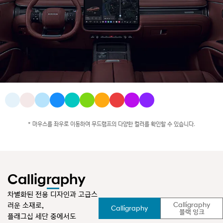
능
을
보
여
주
는
영
상
입
니
다
루
프
글
* 마우스를 좌우로 이동하여 무드램프의 다양한 컬러를 확인할 수 있습니다.
라
스
의
투
명
도
Calligraphy
변
화
차별화된 전용 디자인과 고급스
와
러운 소재로,
Calligraphy
실
선
Calligraphy
블랙 잉크
택
플래그십 세단 중에서도
내
됨