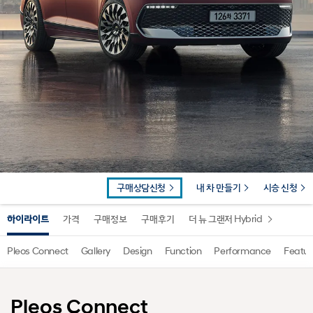
구매상담신청
내 차 만들기
시승 신청
하이라이트
가격
구매정보
구매후기
더 뉴 그랜저 Hybrid
Pleos Connect
Gallery
Design
Function
Performance
Featur
Pleos Connect