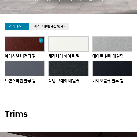
며
줍
점
니
등
다
되
는
선
캘리그래피
캘리그래피(블랙 잉크)
택
모
됨
습
을
보
여
아티스널 버건디 펄
세레니티 화이트 펄
에어로 실버 메탈릭
줍
니
다.
트랜스미션 블루 펄
녹턴 그레이 메탈릭
바이오필릭 블루 펄
어비스 블랙 펄
트랜스미션 블루 매트
녹턴 그레이 매트
(무광 컬러)
(무광 컬러)
Trims
아티스널 버건디 매트