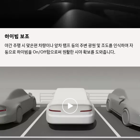
않
합
지
을
으
니
한
조
면
다.
다.
작
경
전
하
고
방
면
문
에
시
야
구
안
스
간
하이빔 보조
가
전
템
도
나
야간 주행 시 맞은편 차량이나 앞차 램프 등의 주변 광원 및 조도를 인식하여 자
속
이
로
타
도
주
동으로 하이빔을 On/Off함으로써 원활한 시야 확보를 도와줍니다.
에
나
구
변
서
안
간
차
주
전
이
량
변
한
나
을
에
사
곡
확
차
용
선
인
량
을
구
한
이
돕
간
뒤
없
습
이
자
으
니
나
동
면
다.
타
으
상
나
로
향
면
차
등
차
로
이
량
변
자