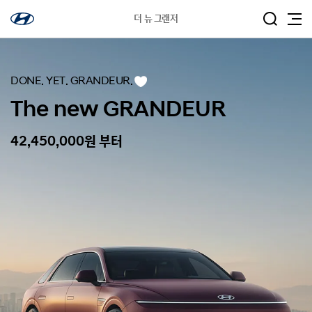
더 뉴 그랜저
DONE. YET. GRANDEUR.
관
심
차
The new GRANDEUR
량
등
록
42,450,000원 부터