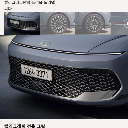
분
캘리그래피만의 품격을 드러냅
위
니다.
기
연
출
디
지
털
제
어
경
험
을
시
각
적
으
로
소
개
합
니
다
더
뉴
캘리그래피 전용 그릴