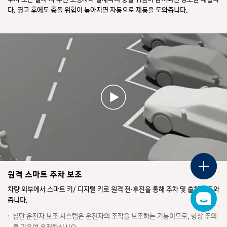
로
전
지
량
와
템
전시차 조회
다. 경고 후에도 충돌 위험이 높아지면 자동으로 제동을 도와줍니다.
시
주
나
이
주
이
차
차
면
감
변
자
조
하
다
지
차
동
디
회
거
시
된
량
디지털 카탈로그
으
지
나
원
다.
정
로
털
좁
래
계
보
카
하
카
은
설
기
가
탈
향
카탈로그
탈
공
정
판
표
로
등
로
간
그
속
과
시
으
그
을
도
사
된
로
가
이
가격표
로
이
다.
격
전
동
회
드
표
환
하
복
미
한
는
한
러
다.
이달의 구매혜택
이
동
다.
에
주
달
안
경
변
의
전
고
이
구
운
플
방,
가
매
다
로
전
원격 스마트 주차 보조
측
혜
표
시
팅
자
택
방,
시
어
메
차량 외부에서 스마트 키/ 디지털 키로 원격 전·후진을 통해 주차 및 출차를 도와
가
후
되
뉴
두
줍니다.
차
챗
방
열
고
워
봇
량
기
의
경
지
첨단 운전자 보조 시스템은 운전자의 조작을 보조하는 기능이므로, 항상 주의
새
밖
보
고
면
창