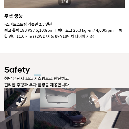
1
/ 6
주행 성능
프
-스마트스트림 가솔린 2.5 엔진
전
최고 출력 198 PS / 6,100rpm ｜최대 토크 25.3 kgf·m / 4,000rpm ㅣ 복
제
합 연비 11.6 km/ℓ (2WD/자동 8단/18인치 타이어 기준)
움
- 스마트스트림 가솔린 3.5 엔진
최고 출력 300 PS / 6,400rpm ｜최대 토크 36.6 kgf·m / 5,000rpm ㅣ 복
합 연비 10.0 km/ℓ (2WD/자동 8단/18인치 타이어 기준)
- 스마트 스트림 LPG 3.5 엔진
최고 출력 240 PS / 6,000rpm ｜최대 토크 32.0 kgf·m / 4,500rpm ㅣ 복
Safety
합 연비 7.7 km/ℓ (2WD/자동 8단/18인치 타이어 기준)
첨단 운전자 보조 시스템으로 안전하고
편리한 주행과 주차 환경을 제공합니다.