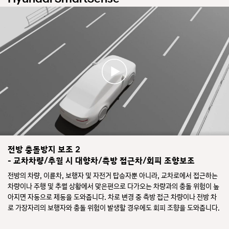
프
가
작
속
동
페
모
달
습
오
을
조
보
작
여
이
주
발
는
생
영
하
상
자
입
차
니
량
다.
이
주
자
행
전방 충돌방지 보조 2
동
중
제
- 교차차량/추월 시 대향차/측방 접근차/회피 조향보조
전
동
방
전방의 차량, 이륜차, 보행자 및 자전거 탑승자뿐 아니라, 교차로에서 접근하는
으
차
차량이나 주행 및 추월 상황에서 맞은편으로 다가오는 차량과의 충돌 위험이 높
로
량,
충
아지면 자동으로 제동을 도와줍니다. 차로 변경 중 측방 접근 차량이나 전방 차
보
돌
로 가장자리의 보행자와 충돌 위험이 발생할 경우에도 회피 조향을 도와줍니다.
행
을
자,
막