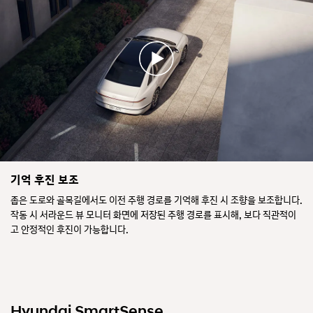
더
더
뉴
뉴
기억 후진 보조
그
그
좁은 도로와 골목길에서도 이전 주행 경로를 기억해 후진 시 조향을 보조합니다.
랜
랜
작동 시 서라운드 뷰 모니터 화면에 저장된 주행 경로를 표시해, 보다 직관적이
저
저
의
가
고 안정적인 후진이 가능합니다.
후
장
진
애
가
물
이
앞
드
에
램
서
Hyundai SmartSense