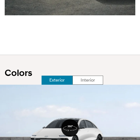
Colors
선
Exterior
Interior
택
됨