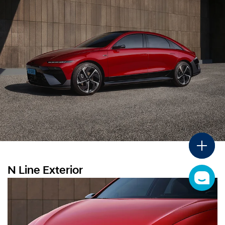
차
조
디
회
디지털 카탈로그
지
털
카
카
탈
카탈로그
탈
로
로
그
그
가
가격표
격
표
이달의 구매혜택
이
달
의
구
플
매
로
혜
팅
택
메
N Line Exterior
뉴
챗
열
봇
기
새
창
열
림