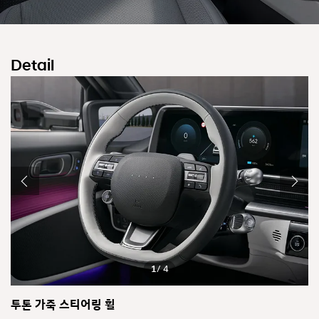
Detail
1
/ 4
투톤 가죽 스티어링 휠
클