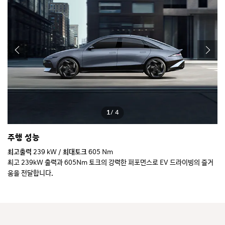
1
/ 4
주행 성능
공
최고출력
239 kW /
최대토크
605 Nm
최
.
최고 239kW 출력과 605Nm 토크의 강력한 퍼포먼스로 EV 드라이빙의 즐거
성
움을 전달합니다.
*
* Long Range AWD 합산 출력 기준