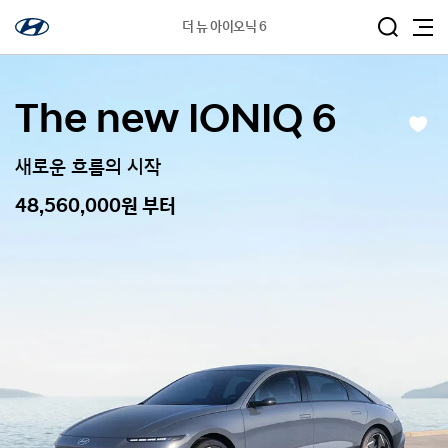
더 뉴 아이오닉 6
The new IONIQ 6
관
심
차
새로운 흐름의 시작
량
등
록
48,560,000원 부터