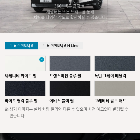
360° 버튼 클릭 후
재생버튼 또는 드래그를 통해
차량을 다양한 각도로 확인하실 수 있습니다.
선
더 뉴 아이오닉 6
더 뉴 아이오닉 6 N Line
택
됨
세레니티 화이트 펄
트랜스미션 블루 펄
녹턴 그레이 메탈릭
바이오 필릭 블루 펄
어비스 블랙 펄
그래비티 골드 매트
상기 이미지는 실제 차량 컬러와 다를 수 있으며 사전 예고없이 변경될 수
있습니다.
트랜스미션 블루 매트