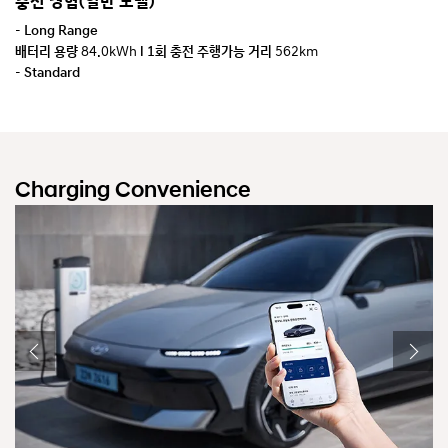
충전 경험(일반 모델)
충
-
Long Range
-
배터리 용량
84.0kWh
l 1회 충전 주행가능 거리
562km
배
-
Standard
*
배터리 용량
63.0kWh
l 1회 충전 주행가능 거리
437km
※
 차
* 2WD, 18인치 타이어 기준
※
이가
※ 위 수치는 국내 인증모드 기준입니다.
량
※ 실제 주행가능 거리는 운전방법, 공조설정, 차량속도, 탑승인원 적재중량, 차
있
량설정, 정비상태, 외부온도, 기상 조건 및 도로 상태 등에 따라 실제와의 차이가
Charging Convenience
있습니다.