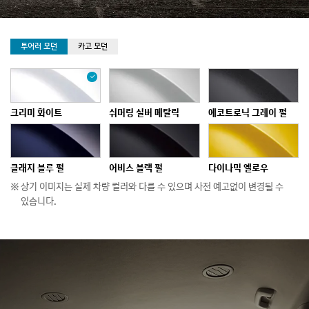
선
투어러 모던
카고 모던
택
됨
크리미 화이트
쉬머링 실버 메탈릭
에코트로닉 그레이 펄
클래지 블루 펄
어비스 블랙 펄
다이나믹 옐로우
상기 이미지는 실제 차량 컬러와 다를 수 있으며 사전 예고없이 변경될 수
있습니다.