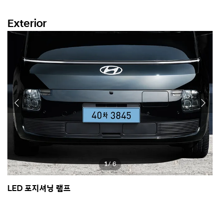
Exterior
1
/ 6
LED 포지셔닝 램프
L
*