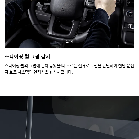
1
/ 4
스티어링 휠 그립 감지
후
하고
스티어링 휠의 표면에 손이 닿았을 때 흐르는 전류로 그립을 판단하여 첨단 운전
노
자 보조 시스템의 안정성을 향상시킵니다.
상
거