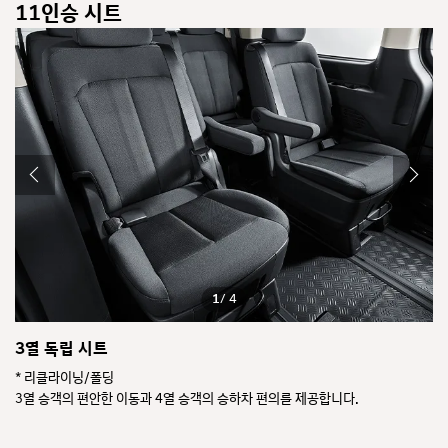
11인승 시트
1
/ 4
3열 독립 시트
4
습니
* 리클라이닝/폴딩
시
3열 승객의 편안한 이동과 4열 승객의 승하차 편의를 제공합니다.