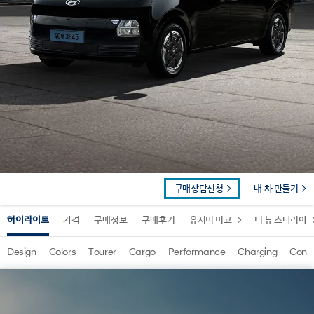
구매상담신청
내 차 만들기
하이라이트
가격
구매정보
구매후기
유지비 비교
더 뉴 스타리아
Design
Colors
Tourer
Cargo
Performance
Charging
Conv