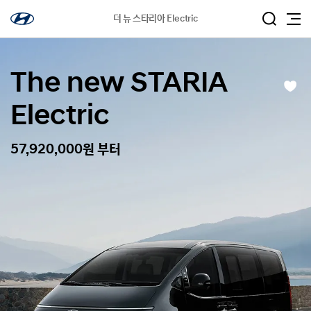
더 뉴 스타리아 Electric
The new STARIA
관
심
Electric
차
량
등
록
57,920,000원 부터