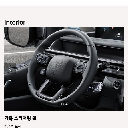
Interior
1
/ 4
가죽 스티어링 휠
클
* 열선 포함
*