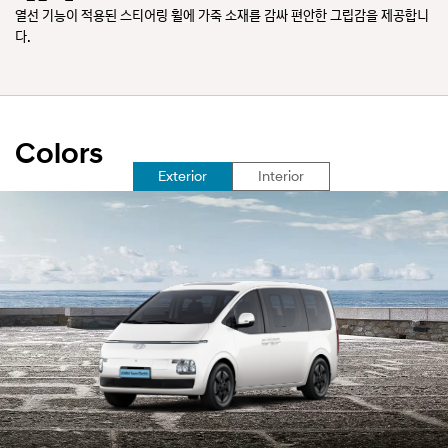
자식
열선 기능이 적용된 스티어링 휠에 가죽 소재를 감싸 편안한 그립감을 제공합니
1
다.
통
Colors
선
Exterior
Interior
택
됨