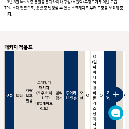
- 3년 6만 km 보증 품질을 통과하여 내구성/복원력/투명도가 뛰어난 고급
TPU 소재 필름으로, 운행 중 발생할 수 있는 스크래치로 부터 도장을 보호해 줍
니다.
토우히치
디
- 프론트 충전 도어, 프론트 범퍼, 리어 범퍼 사이드, 리어 범퍼 어퍼, 도어 스텝,
디지털 카탈로그
지
사이드 미러, 도어 컵 총 7개 부위에 부착됩니다. (단, 후방 충전 도어(완속) 선
털
택시 해당 1부위 부착 추가)
카
카
※ 상기 이미지는 스타리아 투어러 LPG/하이브리드 기준입니다.
LED 테일게이트 램프
탈
카탈로그
탈
로
로
패키지 적용표
그
그
가
O
가격표
격
(멀
표
티
미
이달의 구매혜택
디
이
트레일러
어
달
의
패키지
내
차량
구
(토우 히치
멀티
투어러
모
비
카고
모
플
구분
트림
보호
O
O
O
매
로
+ LED
행거
11인승
던
플
3인승
던
혜
필름
팅
테일게이트
러
택
메
램프)
스
뉴
선
챗
열
택
봇
기
새
시
창