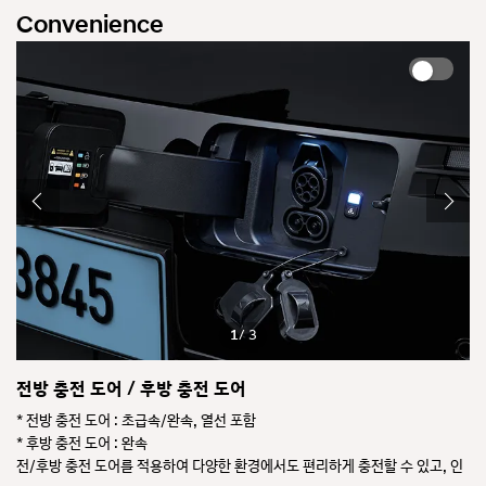
Convenience
1
/ 3
전방 충전 도어 / 후방 충전 도어
실
 시
* 전방 충전 도어 : 초급속/완속, 열선 포함
차
* 후방 충전 도어 : 완속
※
전/후방 충전 도어를 적용하여 다양한 환경에서도 편리하게 충전할 수 있고, 인