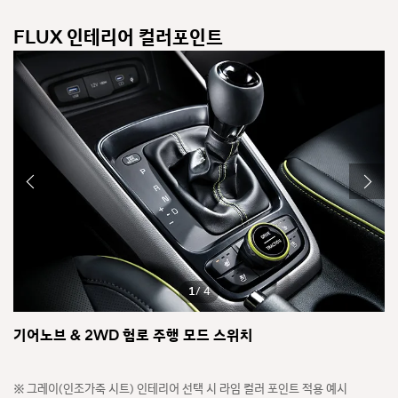
FLUX 인테리어 컬러포인트
1
/ 4
기어노브 & 2WD 험로 주행 모드 스위치
가
.
*
그레이(인조가죽 시트) 인테리어 선택 시 라임 컬러 포인트 적용 예시