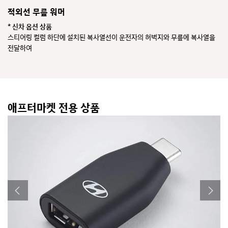
적외선 무릎 워머
프로텍션 매트 패키지
17인치 블랙 알로이 휠
프리미엄 스피커
* 신차 옵션 상품
* 신차 옵션 상품
* 신차 옵션 상품
* 신차 옵션 상품
스티어링 컬럼 하단에 설치된 복사열선이 운전자의 허벅지와 무릎에 복사열을
* 구성품목
* 케블라콘
전달하여
저온에서 히터 바람 없이도 냉감을 줄여 보다 쾌적한 환경을 제공합니다.
※ 적외선 무릎 워머 사용 시 무릎 부위 온열감 2분 30초 내로 전달 (0℃, 워머
와 무릎 간 거리 60mm 기준)
애프터마켓 전용 상품