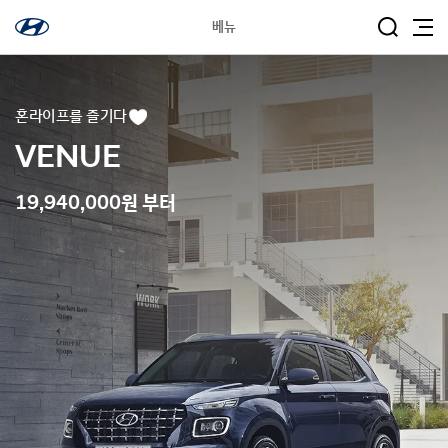
베뉴
혼라이프를 즐기다
관
심
차
VENUE
량
등
록
19,940,000원 부터