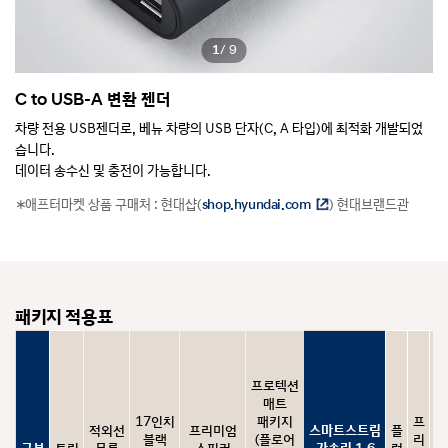
1
/ 9
C to USB-A 변환 젠더
A
우치
차량 전용 USB젠더로, 베뉴 차량의 USB 단자(C, A 타입)에 최적화 개발되었
차
습니다.
습
데이터 송수신 및 충전이 가능합니다.
데
※ 현대자동차 전용 개발 제품으로 타 제품 및 타 자동차 브랜드에서는 작동을
※
애프터마켓 상품 구매처 : 현대샵(
) 현대브랜드관
shop.hyundai.com
보장하지 않습니다.
보
패키지 적용표
프로텍션
매트
17인치
패키지
프
적외선
프리미엄
스마트스트림
플
스
블랙
(플로어
리