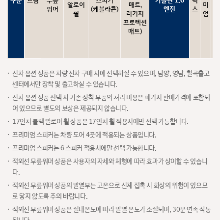
구분
트림
무릎
스피커
가솔린 1.6
럭
마
알로이
매트,
미
워머
(케블라콘)
엔진
스
트
휠
러기지
엄
프로텍션
매트)
신차 옵션 상품은 차량 신차 구매 시에 선택하실 수 있으며, 남양, 영남, 칠곡출고
센터에서만 장착 및 출고하실 수 있습니다.
신차 옵션 상품 선택 시 기존 장착 부품의 처리 비용은 패키지 판매가격에 포함되
어 있으므로 별도의 보상은 제공되지 않습니다.
17인치 블랙 알로이 휠 상품은 17인치 휠 적용시에만 선택 가능합니다.
프리미엄 스피커는 차량 도어 4곳에 적용되는 상품입니다.
프리미엄 스피커는 6 스피커 적용시에만 선택 가능합니다.
적외선 무릎워머 상품은 사용자의 자세와 체형에 따라 효과가 상이할 수 있습니
다.
적외선 무릎워머 상품의 발열부는 고온으로 신체 접촉 시 화상의 위험이 있으므
로 닿지 않도록 주의 바랍니다.
적외선 무릎워머 상품은 실내온도에 따라 발열 온도가 조절되며, 30분 연속 작동