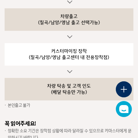
전
전시차 조회
시
차량출고
차
(칠곡/남양/영남 출고
선택가능)
조
카
회
카탈로그
탈
로
그
가
커스터마이징 장착
가격표
격
(칠곡/남양/영남 출고센터
내 전용장착점)
표
이달의 구매혜택
이
달
의
차량 탁송 및 고객 인도
구
플
매
(배달 탁송만 가능)
로
혜
팅
택
메
본인출고 불가
뉴
챗
열
봇
기
새
꼭 읽어주세요!
창
열
정확한 소요 기간은 장착점 상황에 따라 달라질 수 있으므로 카마스터에게 문
림
의하시기 바랍니다.