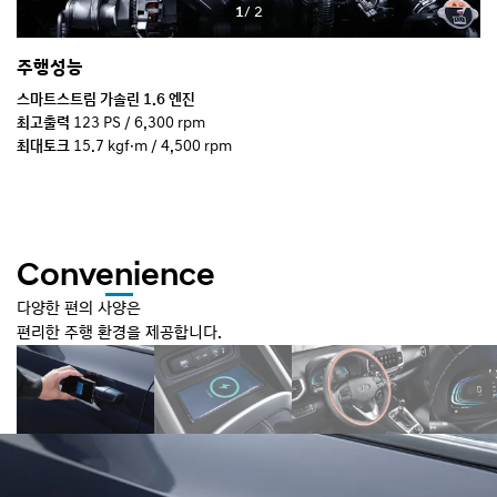
1
/ 2
주행성능
드
험로
스마트스트림 가솔린 1.6 엔진
플
니
최고출력
123 PS / 6,300 rpm
주
구
최대토크
15.7 kgf·m / 4,500 rpm
다
복합연비
13.7 km/ℓ (IVT, 15인치 타이어 기준)
동
- 도심 : 12.7 km/ℓ
*
- 고속도로 : 15.2 km/ℓ
*
Convenience
다양한 편의 사양은
편리한 주행 환경을 제공합니다.