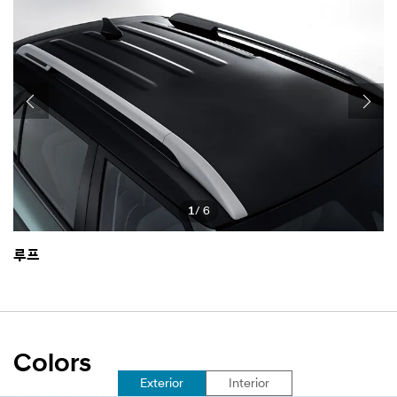
1
/ 6
루프
아
Colors
선
Exterior
Interior
택