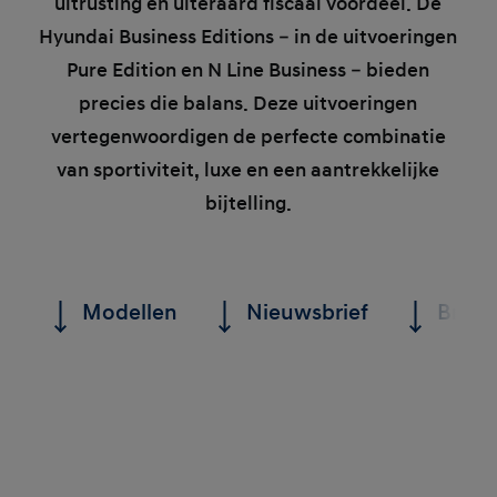
uitrusting en uiteraard fiscaal voordeel. De
Hyundai Business Editions – in de uitvoeringen
Pure Edition en N Line Business – bieden
precies die balans. Deze uitvoeringen
vertegenwoordigen de perfecte combinatie
van sportiviteit, luxe en een aantrekkelijke
bijtelling.
Modellen
Nieuwsbrief
Brochu