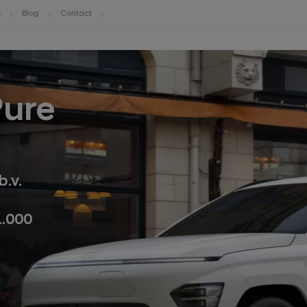
k
Blog
Contact
Pure
b.v.
1.000