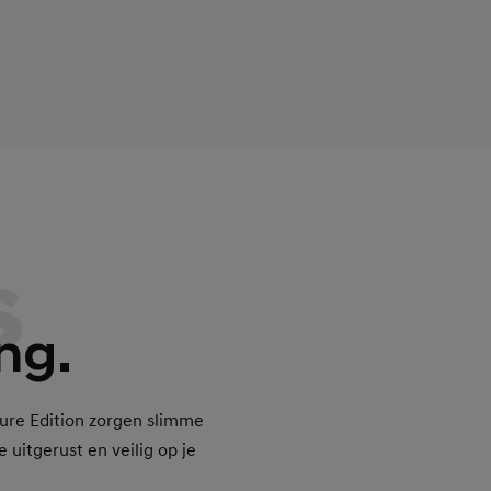
s
ng.
Pure Edition zorgen slimme
e uitgerust en veilig op je