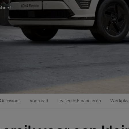
sbrief.
Occasions
Voorraad
Leasen & Financieren
Werkplaa