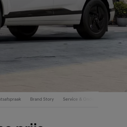
tsafspraak
Brand Story
Service & Onderhoud
Hyund