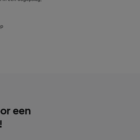
pp
oor een
!