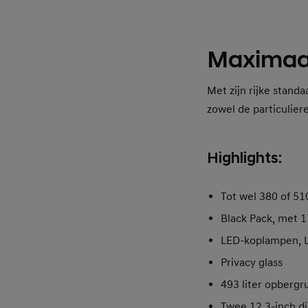
Maximaal
Met zijn rijke stand
zowel de particuliere 
Highlights:
Tot wel 380 of 51
Black Pack, met 1
LED-koplampen, L
Privacy glass
493 liter opbergr
Twee 12,3-inch di