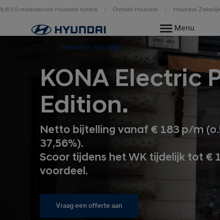
9,6/10 reviewscore Hyundai rijders
Ontdek Hyundai
Hyundai Zakelij
Home
Menu
Herwers Hyundai
KONA Electric 
Edition.
Netto bijtelling vanaf € 183 p/m (o.
37,56%).
Scoor tijdens het WK tijdelijk tot € 
voordeel.
Vraag een offerte aan