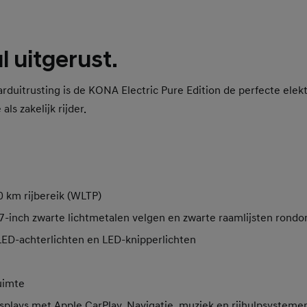
 uitgerust.
aarduitrusting is de KONA Electric Pure Edition de perfecte elek
als zakelijk rijder.
0 km rijbereik (WLTP)
7-inch zwarte lichtmetalen velgen en zwarte raamlijsten rond
ED-achterlichten en LED-knipperlichten
uimte
splays met Apple CarPlay. Navigatie, muziek en rijhulpsysteme