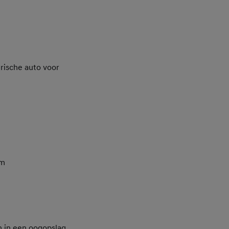
trische auto voor
om
n in een oogopslag.