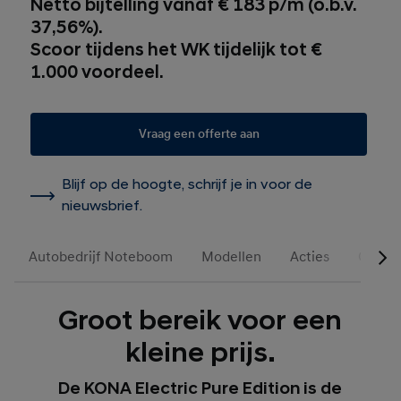
Netto bijtelling vanaf € 183 p/m (o.b.v.
37,56%).
Scoor tijdens het WK tijdelijk tot €
1.000 voordeel.
Vraag een offerte aan
Blijf op de hoogte, schrijf je in voor de
nieuwsbrief.
Autobedrijf Noteboom
Modellen
Acties
Occasi
Groot bereik voor een
kleine prijs.
De KONA Electric Pure Edition is de