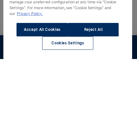
manage your preferred configuration at any time via "Cookie
Settings". For more information, see "Cookie Settings" and
our
Privacy Policy.
Accept All Cookies
Reject All
Cookies Settings
Stel samen
Offerte
Proefrit
Hyundai kiezen
Hyundai ontdekken
Alle modellen
Reviews
Hyundai rijden
Voorraad