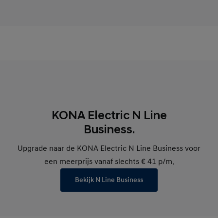
carrosseriekleur rond de wielkasten. Het is een
verwijzing naar het iconische design van zijn
populaire voorganger van de eerste generatie.
KONA Electric N Line
Business.
Upgrade naar de KONA Electric N Line Business voor
een meerprijs vanaf slechts € 41 p/m.
Bekijk N Line Business