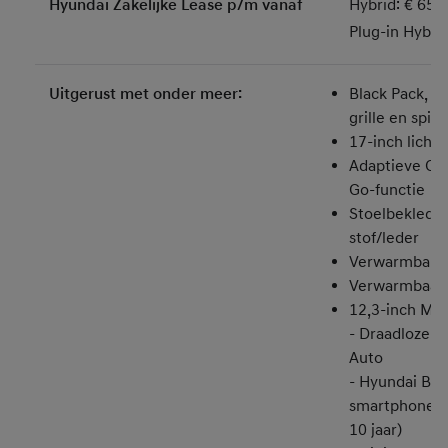
Hyundai Zakelijke Lease p/m vanaf
Hybrid: € 659
Plug-in Hybri
Uitgerust met onder meer:
Black Pack, af
grille en spie
17-inch licht
Adaptieve Cru
Go-functie
Stoelbekledin
stof/leder
Verwarmbare 
Verwarmbaar 
12,3-inch Mu
- Draadloze A
Auto
- Hyundai Blu
smartphone-a
10 jaar)