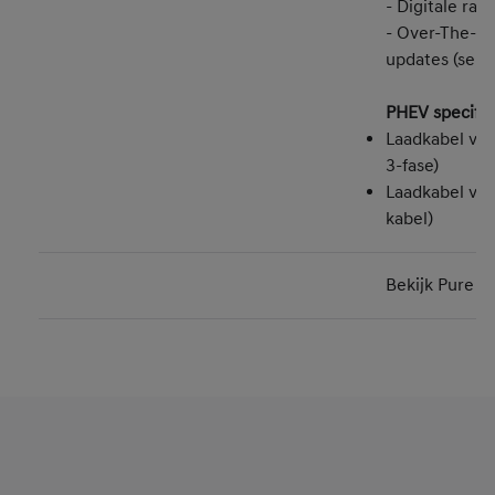
- Digitale rad
- Over-The-Ai
updates (serv
PHEV specifie
Laadkabel voo
3-fase)
Laadkabel voo
kabel)
Bekijk Pure Ed