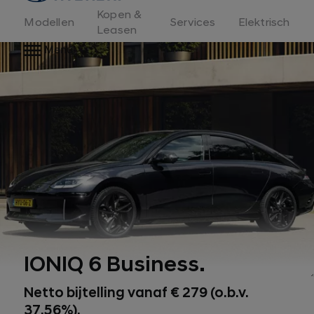
Kopen &
Modellen
Services
Elektrisch
Leasen
Menu
IONIQ 6 Business.
Netto bijtelling vanaf € 279 (o.b.v.
37,56%).