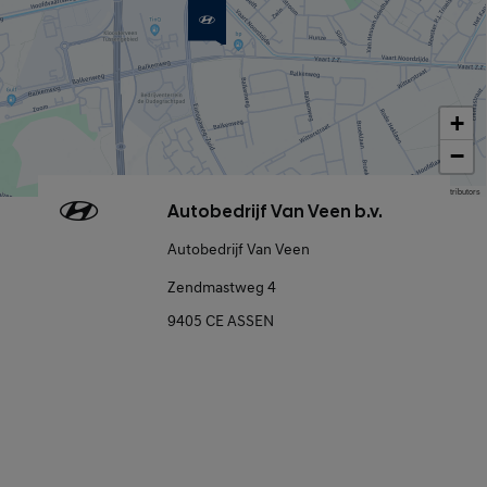
+
−
Map data © OpenStreetMap contributors
Autobedrijf Van Veen b.v.
Autobedrijf Van Veen
Zendmastweg 4
9405 CE ASSEN