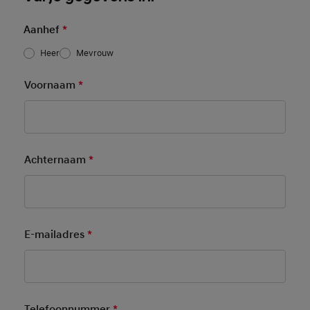
Aanhef
*
Heer
Mevrouw
Voornaam
*
Mandatory Field
Achternaam
*
Mandatory Field
E-mailadres
*
Mandatory Field
Telefoonnummer
*
Mandatory Field