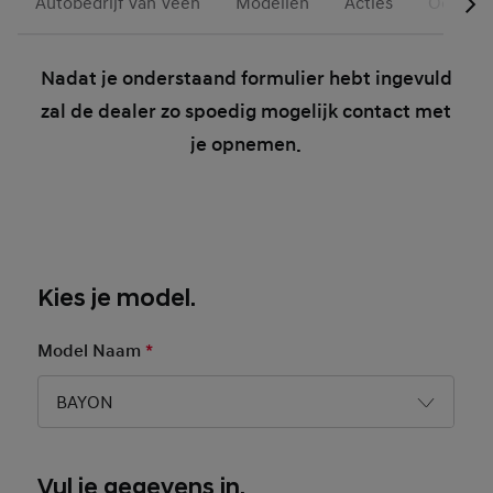
Autobedrijf Van Veen
Modellen
Acties
Occasio
Nadat je onderstaand formulier hebt ingevuld
zal de dealer zo spoedig mogelijk contact met
je opnemen.
Kies je model.
Model Naam
*
Mandatory Field
BAYON
Basic User Info
Vul je gegevens in.