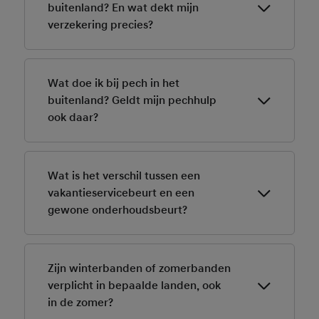
milieuzones en rotondes.
buitenland? En wat dekt mijn
verzekering precies?
Ja, met WA-verzekering ben je meestal verzekerd in
Europa. Check je polis voor dekking van schade,
Wat doe ik bij pech in het
pechhulp en vervangend vervoer.
buitenland? Geldt mijn pechhulp
ook daar?
Met Hyundai Pechhulp (of aanvullende dekking) kun je
ook in het buitenland rekenen op hulp. Controleer dit
Wat is het verschil tussen een
vooraf bij je aanbieder.
vakantieservicebeurt en een
gewone onderhoudsbeurt?
Een vakantieservicebeurt is een korte check gericht
op vakantiegebruik: banden, vloeistoffen, remmen,
Zijn winterbanden of zomerbanden
verlichting, airco en accu.
verplicht in bepaalde landen, ook
in de zomer?