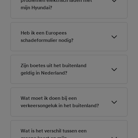
problemen elektrisch laden met
mijn Hyundai?
Ja, met een laadpas die in Europa werkt. Controleer
voor vertrek de beschikbare laadpunten en je
Heb ik een Europees
pasdekking.
schadeformulier nodig?
Ja, handig om mee te nemen bij een aanrijding. Je vult
dit samen met de tegenpartij in.
Zijn boetes uit het buitenland
geldig in Nederland?
Ja, Europese landen kunnen boetes tot 70 euro (of
meer) innen via het CJIB in Nederland.
Wat moet ik doen bij een
verkeersongeluk in het buitenland?
Zorg voor veiligheid, vul het schadeformulier in, maak
foto's, verzamel gegevens en neem contact op met je
Wat is het verschil tussen een
verzekeraar.