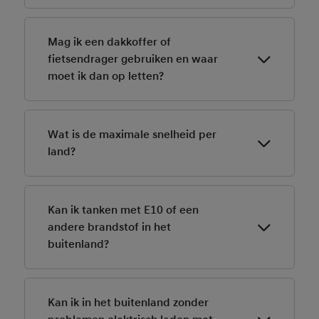
In de zomer niet, maar in de lente/herfst kunnen
landen eisen stellen bij winterse omstandigheden.
Mag ik een dakkoffer of
Check dit als je hoog de bergen in gaat.
fietsendrager gebruiken en waar
moet ik dan op letten?
Ja, mits goed bevestigd en niet te zwaar. Let op
hoogtebeperkingen, overhang en toegestane
Wat is de maximale snelheid per
belasting van je auto.
land?
Dit verschilt: op snelwegen meestal 120–130 km/u,
soms onbeperkt (Duitsland), soms 110 (bij regen in
Kan ik tanken met E10 of een
Frankrijk). Let op de borden.
andere brandstof in het
buitenland?
Ja, maar controleer of je auto geschikt is voor E10. In
sommige landen is E5 gangbaarder.
Kan ik in het buitenland zonder