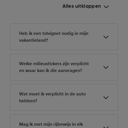
Alles uitklappen
Heb ik een tolvignet nodig in mijn
vakantieland?
Ja, in landen als Oostenrijk, Zwitserland en Slovenië is
een vignet verplicht op snelwegen. Je kunt het vaak
Welke milieustickers zijn verplicht
online of bij tankstations kopen.
en waar kan ik die aanvragen?
In landen als Frankrijk, Duitsland en Spanje heb je een
milieusticker nodig voor bepaalde steden. Vraag deze
Wat moet ik verplicht in de auto
vooraf online aan.
hebben?
Meestal zijn een gevarendriehoek, veiligheidshesje,
verbanddoos en reservelampjes verplicht. De regels
Mag ik met mijn rijbewijs in elk