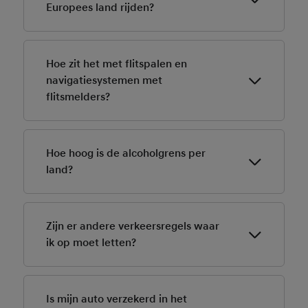
verschillen per land.
Europees land rijden?
Ja, met een Nederlands rijbewijs mag je in alle EU-
landen en veel andere Europese landen rijden.
Hoe zit het met flitspalen en
navigatiesystemen met
flitsmelders?
In veel landen (o.a. Frankrijk, Duitsland, Oostenrijk) zijn
flitsmelders verboden. Zet deze functie uit.
Hoe hoog is de alcoholgrens per
land?
Meestal 0,5 promille, maar in sommige landen is het
strenger voor beginnende bestuurders of zelfs 0,0
Zijn er andere verkeersregels waar
(zoals in Tsjechië).
ik op moet letten?
Ja, denk aan reddingsstroken bij files, verplicht
dimlicht overdag, of specifieke regels voor
Is mijn auto verzekerd in het