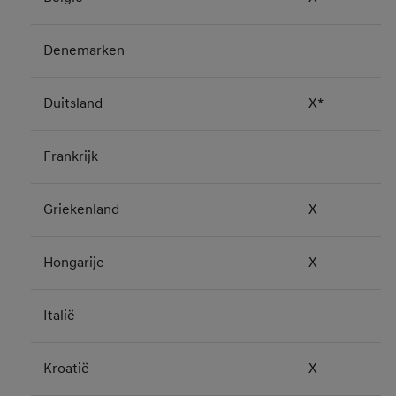
Denemarken
Duitsland
X*
Frankrijk
Griekenland
X
Hongarije
X
Italië
Kroatië
X