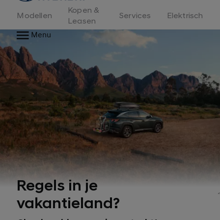
Kopen &
Modellen
Services
Elektrisch
Leasen
Menu
Regels in je
vakantieland?