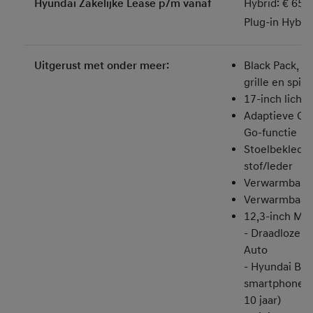
Hyundai Zakelijke Lease p/m vanaf
Hybrid: € 659
Plug-in Hybri
Uitgerust met onder meer:
Black Pack, af
grille en spie
17-inch licht
Adaptieve Cru
Go-functie
Stoelbekledin
stof/leder
Verwarmbare 
Verwarmbaar 
12,3-inch Mu
- Draadloze A
Auto
- Hyundai Blu
smartphone-a
10 jaar)