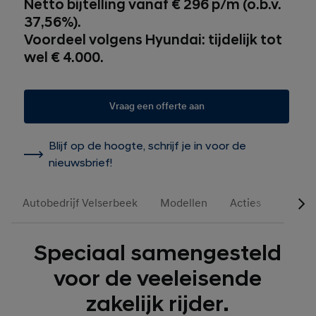
Netto bijtelling vanaf € 296 p/m (o.b.v.
37,56%).
Voordeel volgens Hyundai: tijdelijk tot
wel € 4.000.
Vraag een offerte aan
Blijf op de hoogte, schrijf je in voor de
nieuwsbrief!
Autobedrijf Velserbeek
Modellen
Acties
Occas
Speciaal samengesteld
voor de veeleisende
zakelijk rijder.