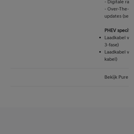
- Digitale rad
- Over-The-Ai
updates (serv
PHEV specifie
Laadkabel voo
3-fase)
Laadkabel voo
kabel)
Bekijk Pure Ed