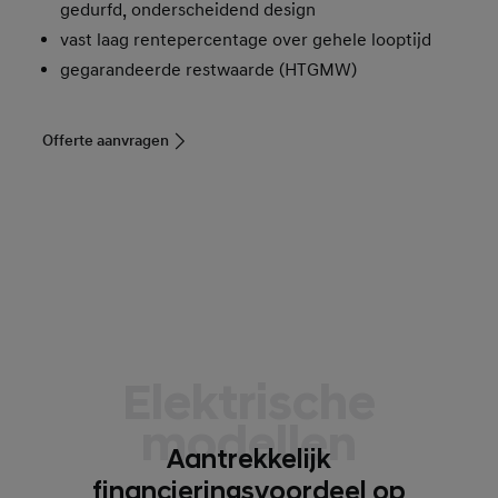
gedurfd, onderscheidend design
vast laag rentepercentage over gehele looptijd
gegarandeerde restwaarde (HTGMW)
Offerte aanvragen
Elektrische
modellen
Aantrekkelijk
financieringsvoordeel op