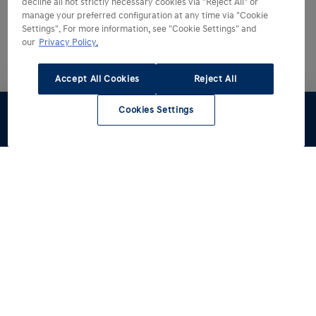
decline all not strictly necessary cookies via "Reject All" or
manage your preferred configuration at any time via "Cookie
Settings". For more information, see "Cookie Settings" and
our
Privacy Policy.
Accept All Cookies
Reject All
Cookies Settings
Proefrit
Werkplaats
Contact
Hyundai kiezen
Hyundai ontdekken
Alle modellen
Reviews