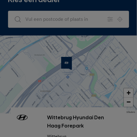
Kies een dealer
Dealers Search
+
−
Map data © OpenStreetMap contributors
Wittebrug Hyundai Den
Haag Forepark
Wittebrug