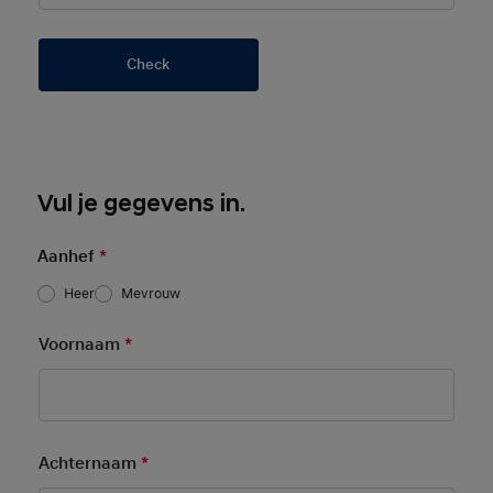
Check
Basic User Info
Vul je gegevens in.
Aanhef
*
Heer
Mevrouw
Voornaam
*
Mandatory Field
Achternaam
*
Mandatory Field