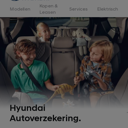
Kopen &
Modellen
Services
Elektrisch
Leasen
Menu
Hyundai
1
Autoverzekering.