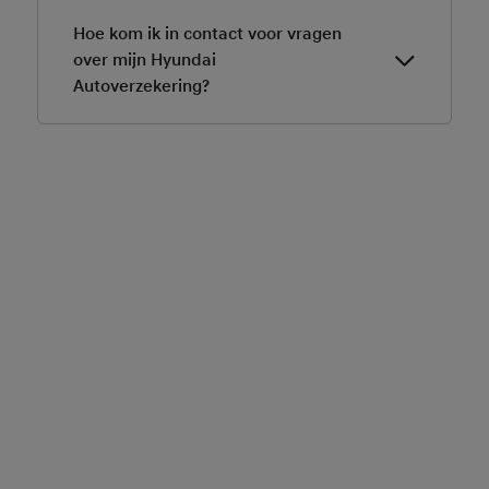
Hoe kom ik in contact voor vragen
over mijn Hyundai
Autoverzekering?
Voor vragen over jouw Hyundai Autoverzekering kun
je terecht op
www.mijnverzekeringsportaal.nl
.