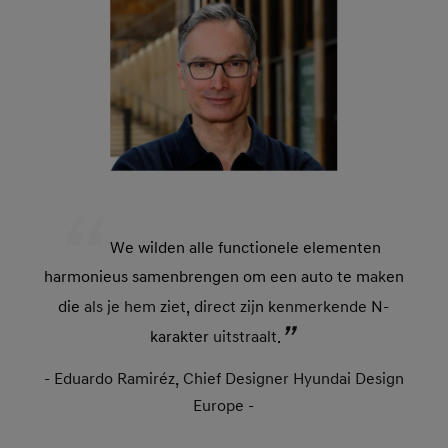
We wilden all
e
functionele elementen
harmonieus samenbrengen om een auto te m
ak
en
die
als je hem
z
iet
, d
irect zij
n k
enmerkende
N-
karakter
uitstraalt
.
- Eduardo Ramiréz, Chief Designer Hyundai Design
Europe -