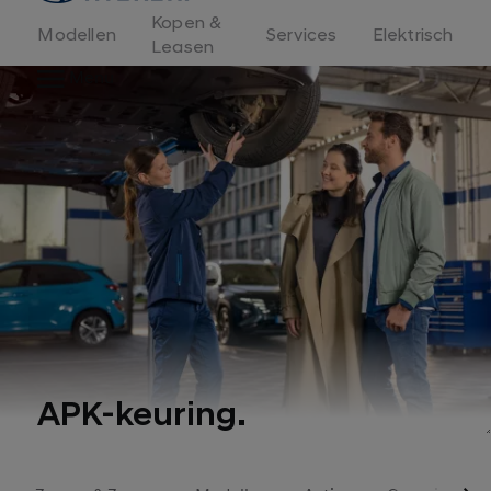
Kopen &
Modellen
Services
Elektrisch
Leasen
Menu
APK-keuring.