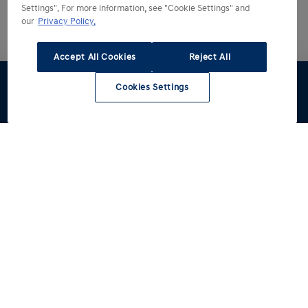
Settings". For more information, see "Cookie Settings" and
our
Privacy Policy.
Accept All Cookies
Reject All
Cookies Settings
Dealer
Werkplaats
zoeken
Hyundai kiezen
Hyundai ontdekken
Alle modellen
Reviews
Hyundai rijden
Voorraad
Een betere wereld