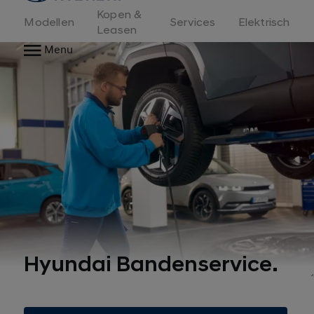
Kopen &
Modellen
Services
Elektrisch
Leasen
Menu
Hyundai Bandenservice.