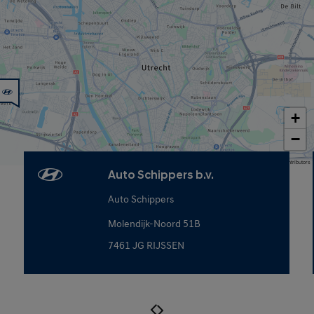
+
−
Map data © OpenStreetMap contributors
Auto Schippers b.v.
Auto Schippers
Molendijk-Noord 51B
7461 JG RIJSSEN