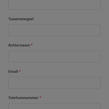
Tussenvoegsel
Achternaam
*
Mandatory Field
Email
*
Mandatory Field
Telefoonnummer
*
Mandatory Field