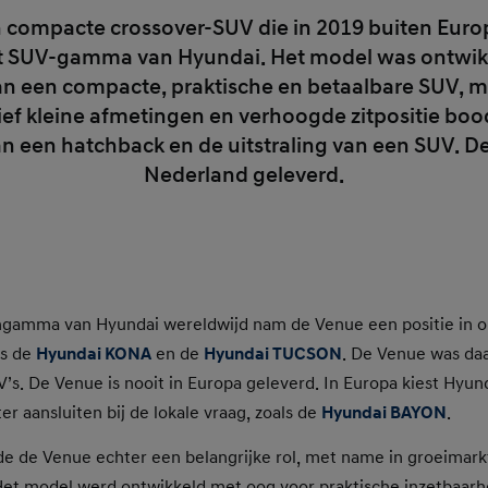
compacte crossover-SUV die in 2019 buiten Euro
t SUV-gamma van Hyundai. Het model was ontwik
n een compacte, praktische en betaalbare SUV, me
tief kleine afmetingen en verhoogde zitpositie bo
 een hatchback en de uitstraling van een SUV. De V
Nederland geleverd.
ngamma van Hyundai wereldwijd nam de Venue een positie in 
ls de
Hyundai KONA
en de
Hyundai TUCSON
. De Venue was da
’s. De Venue is nooit in Europa geleverd. In Europa kiest Hyun
er aansluiten bij de lokale vraag, zoals de
Hyundai BAYON
.
lde de Venue echter een belangrijke rol, met name in groeima
 Het model werd ontwikkeld met oog voor praktische inzetbaarh