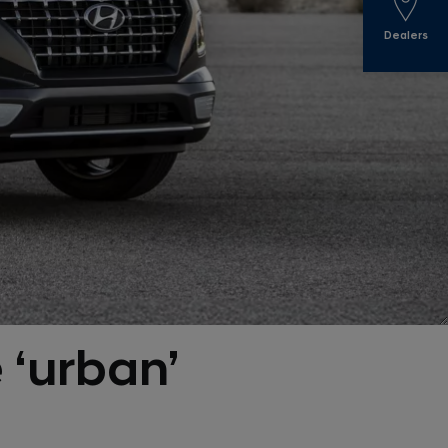
Dealers
‘urban’