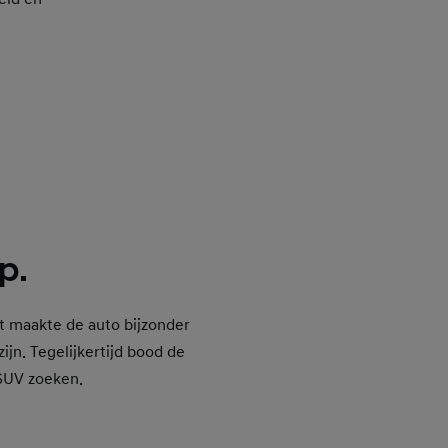
p.
t maakte de auto bijzonder
jn. Tegelijkertijd bood de
 SUV zoeken.