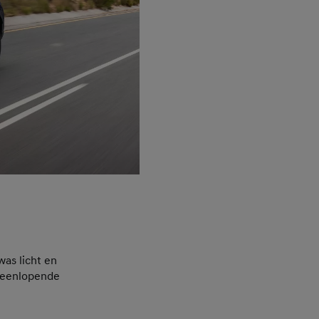
as licht en
iteenlopende