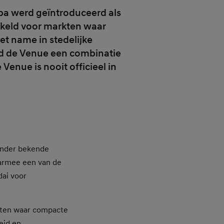
pa werd geïntroduceerd als
keld voor markten waar
t name in stedelijke
od de Venue een combinatie
enue is nooit officieel in
onder bekende
armee een van de
dai voor
rkten waar compacte
eid en