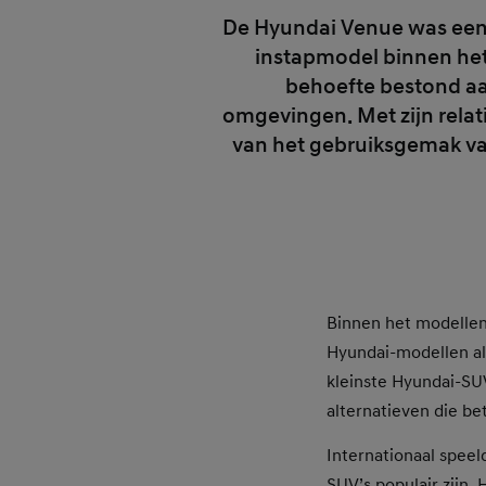
De Hyundai Venue was een 
instapmodel binnen he
behoefte bestond aa
omgevingen. Met zijn rela
van het gebruiksgemak van
Binnen het modelle
Hyundai-modellen a
kleinste Hyundai-SUV
alternatieven die bet
Internationaal spee
SUV’s populair zijn.