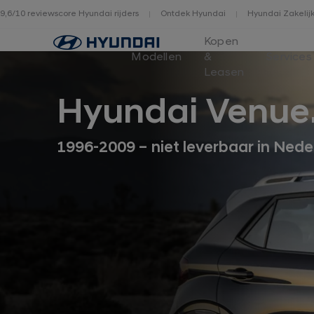
9,6/10 reviewscore Hyundai rijders
Ontdek Hyundai
Hyundai Zakelij
Home
Kopen
Modellen
&
Services
Leasen
Hyundai Venue
1996-2009 – niet leverbaar in Nede