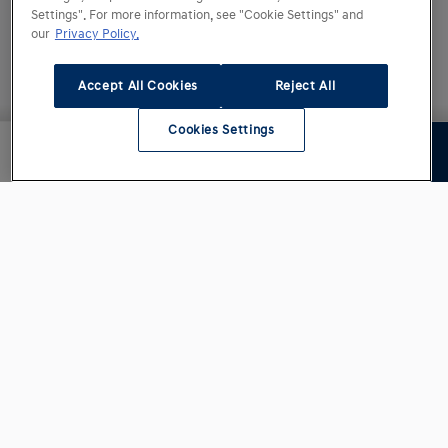
Settings". For more information, see "Cookie Settings" and
our
Privacy Policy.
Accept All Cookies
Reject All
Cookies Settings
Jouw configuratie
Volgende
€ 29.995,00
Aan de afbeeldingen en benoemde specificaties
kunnen geen rechten worden ontleend. Sommige
afgebeelde specificaties zijn mogelijk niet
beschikbaar voor de Nederlands markt. Hyundai
behoudt zich het recht voor om modellen, kleuren