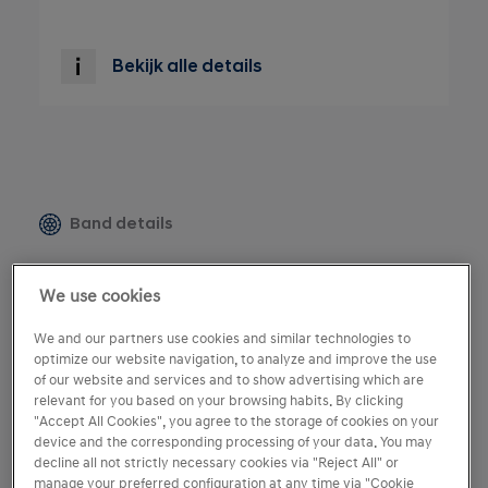
Bekijk alle details
Band details
Verkoopvoorwaarden
We use cookies
Privacy
We and our partners use cookies and similar technologies to
optimize our website navigation, to analyze and improve the use
Voorkeurencentrum
of our website and services and to show advertising which are
relevant for you based on your browsing habits. By clicking
Disclaimer
"Accept All Cookies", you agree to the storage of cookies on your
device and the corresponding processing of your data. You may
Cookies
decline all not strictly necessary cookies via "Reject All" or
manage your preferred configuration at any time via "Cookie