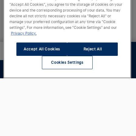
"Accept All Cookies", you agree to the storage of cookies on your
device and the corresponding processing of your data. You may
decline all not strictly necessary cookies via "Reject All" or
manage your preferred configuration at any time via "Cookie
settings". For more information, see "Cookie Settings" and our
Privacy Policy.
Totalpris
Accept All Cookies
Reject All
Neste trinn
kr 509 900
Cookies Settings
Immaterielle rettigheter og varemerker.
Pris på modell og lakk vises eks. mva. Totalprisen nederst inkluderer
eventuell mva.
Alle rettigheter forbeholdt. Innholdet på det
inneværende nettstedet er i sin helhet, spesielt
tekst, bilder, grafikk, lyd, animasjoner og videoer
samt deres oppsett på disse sidene, beskyttet av
opphavsrett og andre lover som beskytter
immaterielle rettigheter. Med mindre det er
uttrykkelig informert om noe annet, er varemerkene
som brukes på nettstedet vårt, beskyttet av