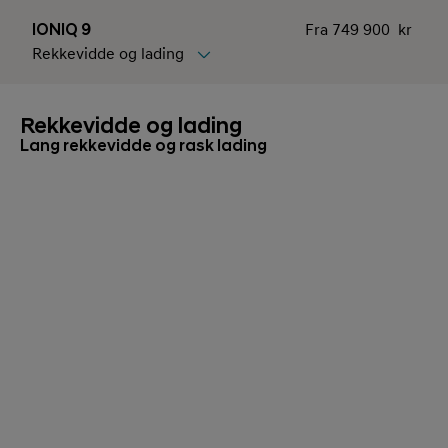
IONIQ 9
Fra
749 900 kr
Rekkevidde og lading
Hovedpunkter
Rekkevidde og lading
Utvendig design
Rekkevidde og lading
Innvendig design
Lang rekkevidde og rask lading
Funksjoner
Utstyr og tilbehør
Tekniske data og nedlasting
Elektrisk varebil