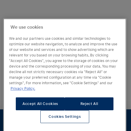
We use cookies
We and our partners use cookies and similar technologies to
optimize our website navigation, to analyze and improve the use
of our website and services and to show advertising which are
relevant for you based on your browsing habits. By clicking
"Accept All Cookies", you agree to the storage of cookies on your
device and the corresponding processing of your data. You may
decline all not strictly necessary cookies via "Reject All" or
manage your preferred configuration at any time via "Cookie
Fra
749 900 kr
settings". For more information, see "Cookie Settings" and our
Privacy Policy.
Avansert
elbilteknologi
Accept All Cookies
Reject All
Denne store SUV-en er full av
smart
Cookies Settings
elbilteknologi
og har en rekkevidde
Konfigurator
Prøvekjøring
Pristilbud
Forhandlere
Lagerbiler