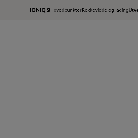
IONIQ 9
Hovedpunkter
Rekkevidde og lading
Utv
Utvendig design
Kraftfull, elegant og aerodynamisk
Fra
749 900 kr