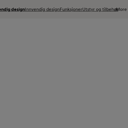
endig design
Innvendig design
Funksjoner
Utstyr og tilbehør
More