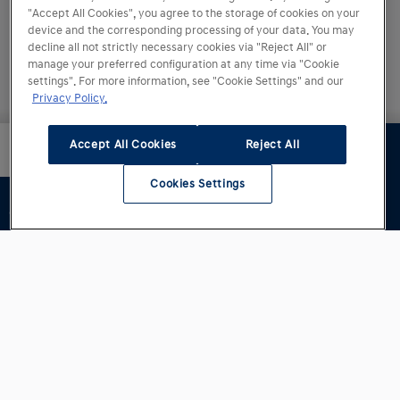
"Accept All Cookies", you agree to the storage of cookies on your
device and the corresponding processing of your data. You may
decline all not strictly necessary cookies via "Reject All" or
manage your preferred configuration at any time via "Cookie
settings". For more information, see "Cookie Settings" and our
Privacy Policy.
Totalpris
Accept All Cookies
Reject All
Neste trinn
kr 369 900
Cookies Settings
Immaterielle rettigheter og varemerker.
Pris på modell og lakk vises eks. mva. Totalprisen nederst inkluderer
eventuell mva.
Alle rettigheter forbeholdt. Innholdet på det
inneværende nettstedet er i sin helhet, spesielt
tekst, bilder, grafikk, lyd, animasjoner og videoer
samt deres oppsett på disse sidene, beskyttet av
opphavsrett og andre lover som beskytter
immaterielle rettigheter. Med mindre det er
uttrykkelig informert om noe annet, er varemerkene
som brukes på nettstedet vårt, beskyttet av