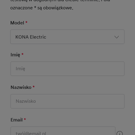
oznaczone * są obowiązkowe.
Model
*
Mandatory Field
KONA Electric
Imię
*
Mandatory Field
Dane kontaktowe
Nazwisko
*
Mandatory Field
Email
*
Mandatory Field