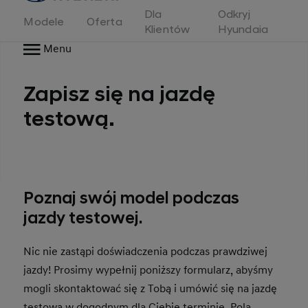
Dla
Odkryj
Modele
Oferta
Klientów
Hyundaia
Menu
Zapisz się na jazdę
testową.
Poznaj swój model podczas
jazdy testowej.
Nic nie zastąpi doświadczenia podczas prawdziwej
jazdy! Prosimy wypełnij poniższy formularz, abyśmy
mogli skontaktować się z Tobą i umówić się na jazdę
testową w dogodnym dla Ciebie terminie. Pola