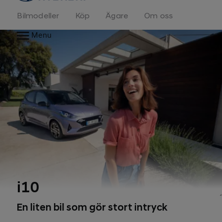
Bilmodeller
Köp
Ägare
Om oss
Menu
i10
En liten bil som gör stort intryck