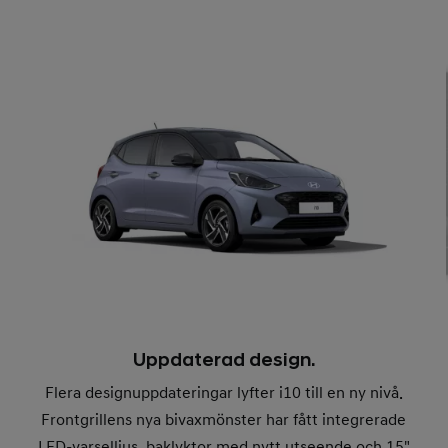
Uppdaterad design.
Flera designuppdateringar lyfter i10 till en ny nivå.
Frontgrillens nya bivaxmönster har fått integrerade
LED-varselljus, baklyktor med nytt utseende och 15"