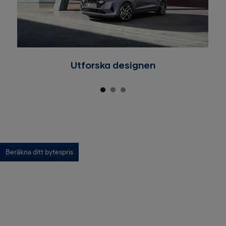
Utforska designen
Beräkna ditt bytespris