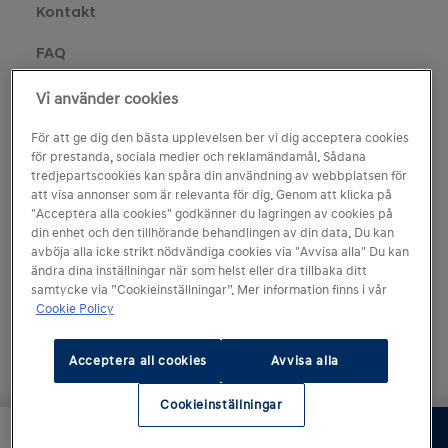
Kontakt
FAQ
Press
Vi använder cookies
Integritetspolicy
För att ge dig den bästa upplevelsen ber vi dig acceptera cookies
för prestanda, sociala medier och reklamändamål. Sådana
Cookies Settings
tredjepartscookies kan spåra din användning av webbplatsen för
att visa annonser som är relevanta för dig. Genom att klicka på
"Acceptera alla cookies" godkänner du lagringen av cookies på
din enhet och den tillhörande behandlingen av din data. Du kan
avböja alla icke strikt nödvändiga cookies via "Avvisa alla" Du kan
ändra dina inställningar när som helst eller dra tillbaka ditt
samtycke via ”Cookieinställningar”. Mer information finns i vår
Cookie Policy
Acceptera all cookies
Avvisa alla
Cookieinställningar
Nästa steg
471 900 kr