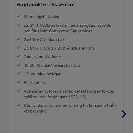
Höjdpunkter i Essential
Stämningsbelysning
12,3” TFT LCD pekskärm med navigationssystem
och Bluelink® Connected Car services
2 x USB-C laddare bak
1 x USB-C och 1 x USB-A laddare fram
Trådlös mobilladdare
40:20:40 delat/fällbart baksäte
17'' aluminiumfälgar
Backkamera
Avancerad autobroms med detektering av fordon,
cyklister och fotgängare (FCA 1.5)
Dödavinkelvarnare med varning för korsande trafik
vid backning