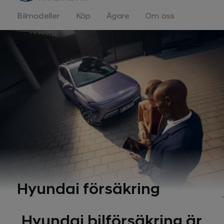
Bilmodeller
Köp
Ägare
Om oss
Menu
Hyundai försäkring
Hyundai bilförsäkring är