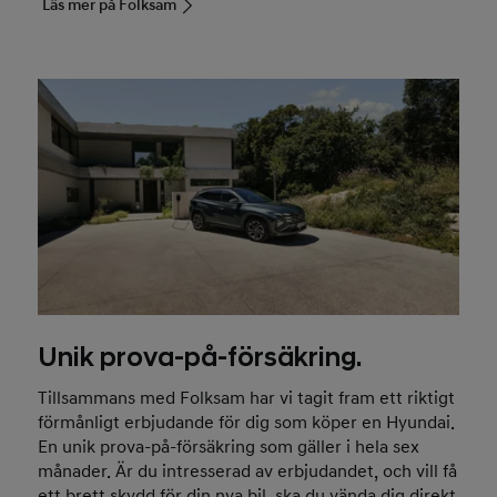
Läs mer på Folksam
Unik prova-på-försäkring.
Tillsammans med Folksam har vi tagit fram ett riktigt
förmånligt erbjudande för dig som köper en Hyundai.
En unik prova-på-försäkring som gäller i hela sex
månader. Är du intresserad av erbjudandet, och vill få
ett brett skydd för din nya bil, ska du vända dig direkt