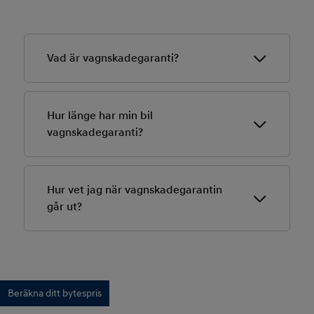
Vad är vagnskadegaranti?
Vagnskadegarantin täcker skador som kan uppstå på
din bil vid exempelvis en trafikolycka eller annan yttre
Hur länge har min bil
olyckshändelse eller uppsåtlig skadegörelse. Köper du
vagnskadegaranti?
en ny Hyundai får du en treårig vagnskadegaranti.
Köper du en ny Hyundai följer en treårig
vagnskadegaranti. När vagnskadegarantin löpt ut kan
Hur vet jag när vagnskadegarantin
du teckna en vagnskadeförsäkring via Folksam och på
går ut?
så sätt fortsätta vara garanterad ersättning för denna
typ av skador.
Vagnskadegaranti gäller i tre år från bilens
registreringsdatum.
Beräkna ditt bytespris