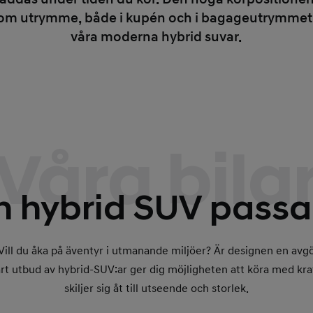
tt om utrymme, både i kupén och i bagageutrymmet.
våra moderna hybrid suvar.
Våra bila
n hybrid SUV passa
n? Vill du åka på äventyr i utmanande miljöer? Är designen en av
årt utbud av hybrid-SUV:ar ger dig möjligheten att köra med kra
skiljer sig åt till utseende och storlek.