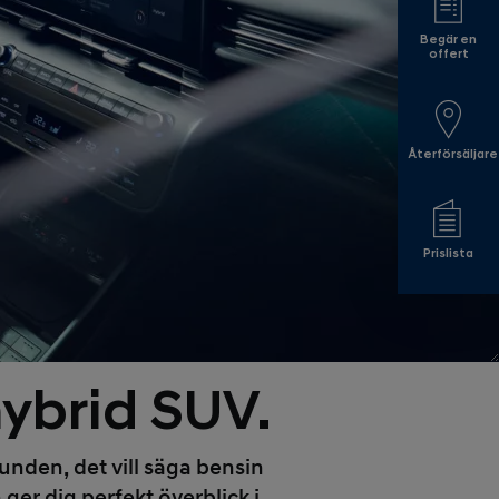
Begär en
offert
Återförsäljare
Prislista
ybrid SUV.
unden, det vill säga bensin
 ger dig perfekt överblick i