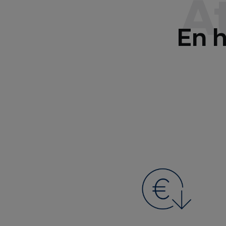
A
En h