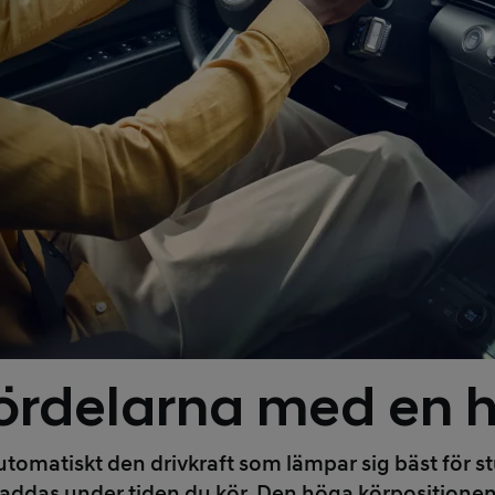
ördelarna med en h
omatiskt den drivkraft som lämpar sig bäst för st
lvladdas under tiden du kör. Den höga körpositionen