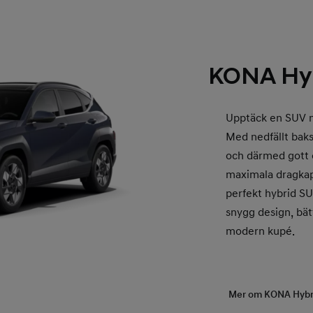
KONA Hyb
Upptäck en SUV m
Med nedfällt baks
och därmed gott o
maximala dragkapa
perfekt hybrid SU
snygg design, bä
modern kupé.
Mer om KONA Hybr