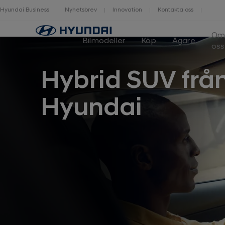
Hyundai Business
Nyhetsbrev
Innovation
Kontakta oss
O
Bilmodeller
Köp
Ägare
oss
Hybrid SUV frå
Hyundai