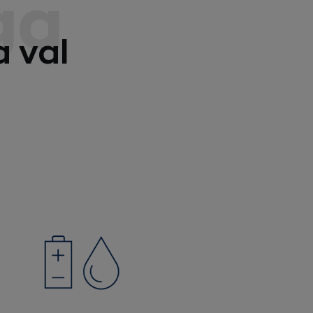
ga
a val