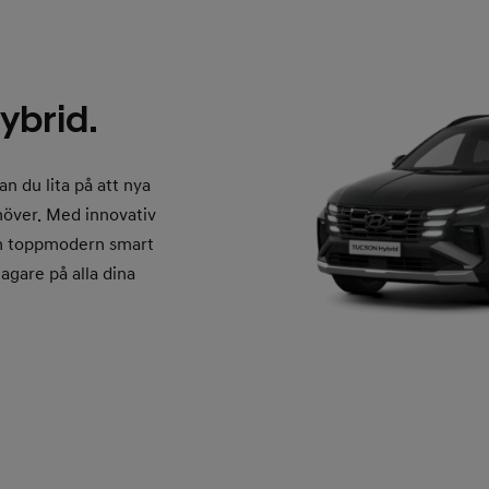
brid.
n du lita på att nya
över. Med innovativ
ch toppmodern smart
slagare på alla dina