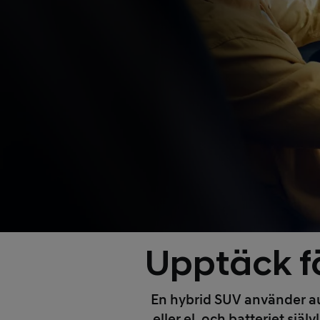
Upptäck f
En hybrid SUV använder aut
eller el, och batteriet sjä