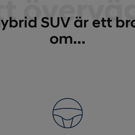
tt övervä
ybrid SUV är ett br
om...