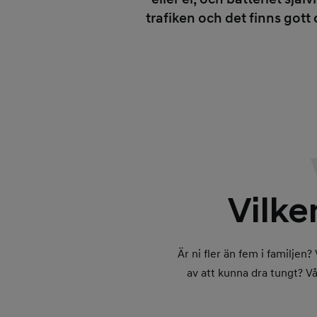
trafiken och det finns go
Vilke
Är ni fler än fem i familje
av att kunna dra tungt? V