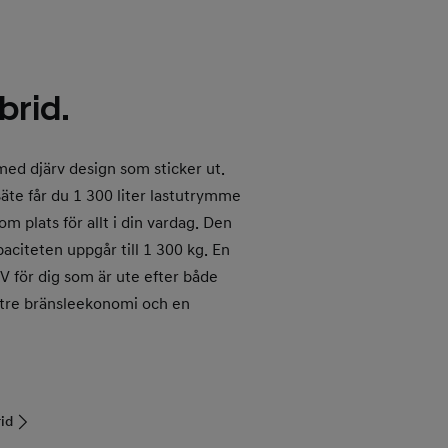
rid.
ed djärv design som sticker ut.
äte får du 1 300 liter lastutrymme
m plats för allt i din vardag. Den
citeten uppgår till 1 300 kg. En
V för dig som är ute efter både
ttre bränsleekonomi och en
id