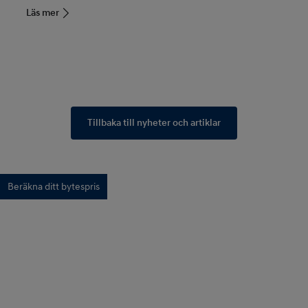
Läs mer
Tillbaka till nyheter och artiklar
Beräkna ditt bytespris