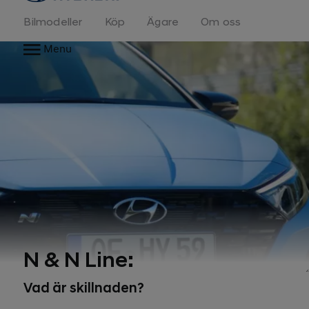
Bilmodeller
Köp
Ägare
Om oss
Menu
N & N Line:
Vad är skillnaden?