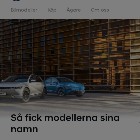
Bilmodeller
Köp
Ägare
Om oss
Menu
Så fick modellerna sina
namn