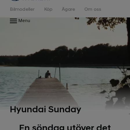
Bilmodeller
Köp
Ägare
Om oss
Menu
Hyundai Sunday
En söndag utöver det