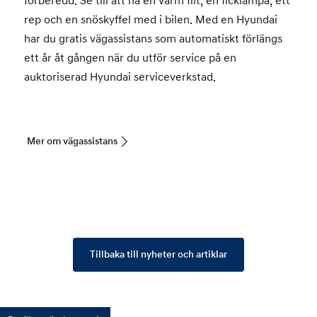
förberedd. Se till att ha en varm filt, en ficklampa, ett
rep och en snöskyffel med i bilen. Med en Hyundai
har du gratis vägassistans som automatiskt förlängs
ett år åt gången när du utför service på en
auktoriserad Hyundai serviceverkstad.
Mer om vägassistans
Tillbaka till nyheter och artiklar