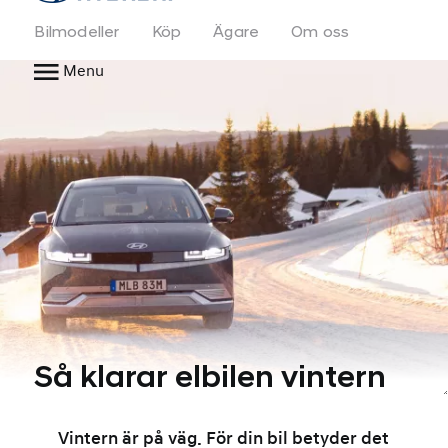
Bilmodeller
Köp
Ägare
Om oss
Menu
Så klarar elbilen vintern
Vintern är på väg. För din bil betyder det