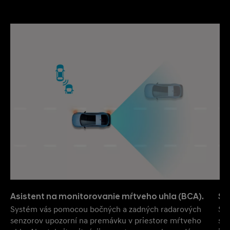
Asistent na monitorovanie mŕtveho uhla (BCA).
Sy
Systém vás pomocou bočných a zadných radarových
Sys
senzorov upozorní na premávku v priestore mŕtveho
st