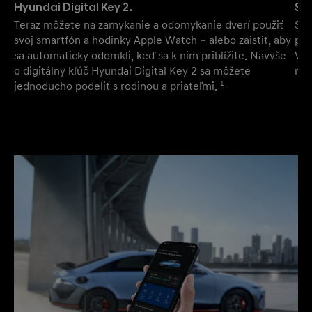
St
Hyundai Digital Key 2.
Str
Teraz môžete na zamykanie a odomykanie dverí použiť
pri
svoj smartfón a hodinky Apple Watch – alebo zaistiť, aby
Vyc
sa automaticky odomkli, keď sa k nim priblížite. Navyše
nek
o digitálny kľúč Hyundai Digital Key 2 sa môžete
jednoducho podeliť s rodinou a priateľmi.
1