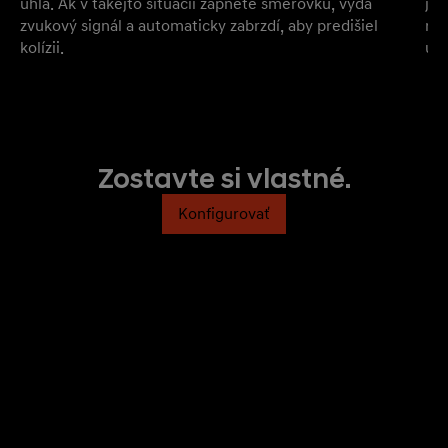
uhla. Ak v takejto situácii zapnete smerovku, vydá
jaz
zvukový signál a automaticky zabrzdí, aby predišiel
roz
kolízii.
urč
Zostavte si vlastné.
Konfigurovať