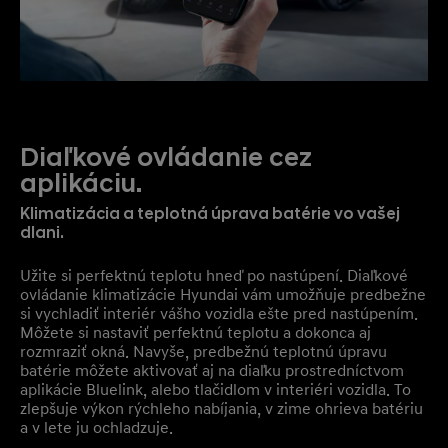
Diaľkové ovládanie cez
aplikáciu.
Klimatizácia a teplotná úprava batérie vo vašej
dlani.
Užite si perfektnú teplotu hneď po nastúpení. Diaľkové
ovládanie klimatizácie Hyundai vám umožňuje predbežne
si vychladiť interiér vášho vozidla ešte pred nastúpením.
Môžete si nastaviť perfektnú teplotu a dokonca aj
rozmraziť okná. Navyše, predbežnú teplotnú úpravu
batérie môžete aktivovať aj na diaľku prostredníctvom
aplikácie Bluelink, alebo tlačidlom v interiéri vozidla. To
zlepšuje výkon rýchleho nabíjania, v zime ohrieva batériu
a v lete ju ochladzuje.