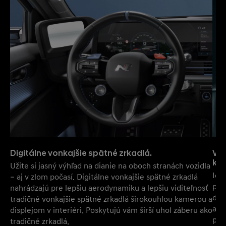
Digitálne vonkajšie spätné zrkadlá.
Vďa
kaž
Užite si jasný výhľad na dianie na oboch stranách vozidla
Ide
– aj v zlom počasí. Digitálne vonkajšie spätné zrkadlá
pri
nahrádzajú pre lepšiu aerodynamiku a lepšiu viditeľnosť
drž
tradičné vonkajšie spätné zrkadlá širokouhlou kamerou a
akč
displejom v interiéri. Poskytujú vám širší uhol záberu ako
pre
tradičné zrkadlá.