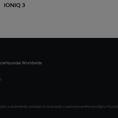
IONIQ 3
cie
Hyundai Worldwide
d.
duktu a podmienky predaja sú dostupné u autorizovaného predajcu Hyun