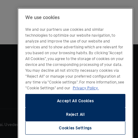
We use cookies
We and our partners use cookies and similar
technologies to optimize our website navigation, to
analyze and improve the use of our website and
services and to show advertising which are relevant for
you based on your browsing habits. By clicking "Accept
All Cookies", you agree to the storage of cookies on your
device and the corresponding processing of your data.
You may decline all not strictly necessary cookies via
"Reject All" or manage your preferred configuration at
any time via "Cookie settings". For more information, see
"Cookie Settings" and our
Privacy Policy.
Accept All Cookies
Reject All
dai. Uvedené ceny nepredstavujú ponuku v zmysle občianskeho
Cookies Settings