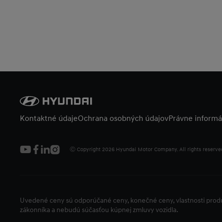
Kontaktné údaje
Ochrana osobných údajov
Právne informá
Ⓒ Copyright
2026
Hyundai Motor Company. All rights reserve
Uvedené ceny sú odporúčané ceny, konečné ceny, vlastnosti pro
zákonníka a nebudú súčasťou kúpnej zmluvy vozidla.