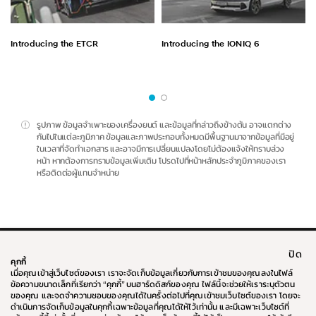
Introducing the ETCR
Introducing the IONIQ 6
รูปภาพ ข้อมูลจำเพาะของเครื่องยนต์ และข้อมูลที่กล่าวถึงข้างต้น อาจแตกต่าง
กันไปในแต่ละภูมิภาค ข้อมูลและภาพประกอบทั้งหมดมีพื้นฐานมาจากข้อมูลที่มีอยู่
ในเวลาที่จัดทำเอกสาร และอาจมีการเปลี่ยนแปลงโดยไม่ต้องแจ้งให้ทราบล่วง
หน้า หากต้องการทราบข้อมูลเพิ่มเติม โปรดไปที่หน้าหลักประจำภูมิภาคของเรา
หรือติดต่อผู้แทนจำหน่าย
ปิด
ทั่วโลก
ติดต่อเรา
คุกกี้
คำจำกัดความรับผิดตามกฎหมาย
ข้อกำหนดและเงื่อนไข
เมื่อคุณเข้าสู่เว็บไซต์ของเรา เราจะจัดเก็บข้อมูลเกี่ยวกับการเข้าชมของคุณลงในไฟล์
นโยบายความเป็นส่วนตัว
นโยบายคุกกี้
ข้อความขนาดเล็กที่เรียกว่า “คุกกี้” บนฮาร์ดดิสก์ของคุณ ไฟล์นี้จะช่วยให้เราระบุตัวตน
เงื่อนไขการจอง
แผนผังเว็บไซต์
ของคุณ และจดจำความชอบของคุณได้ในครั้งต่อไปที่คุณเข้าชมเว็บไซต์ของเรา โดยจะ
ดำเนินการจัดเก็บข้อมูลในคุกกี้เฉพาะข้อมูลที่คุณได้ให้ไว้เท่านั้น และมีเฉพาะเว็บไซต์ที่