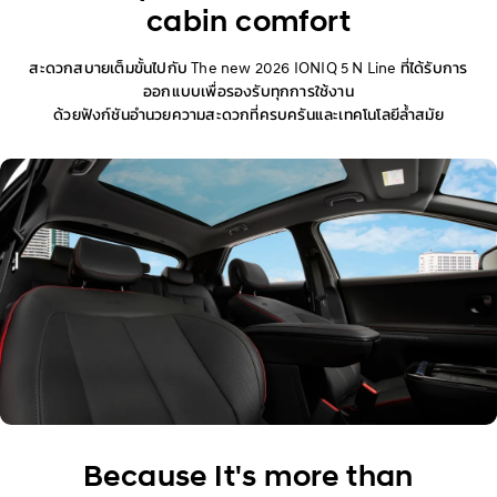
cabin comfort
Exterior
สะดวกสบายเต็มขั้นไปกับ The new 2026 IONIQ 5 N Line ที่ได้รับการ
Interior
ออกแบบเพื่อรองรับทุกการใช้งาน
ด้วยฟังก์ชันอำนวยความสะดวกที่ครบครันและเทคโนโลยีล้ำสมัย
Performance
Safety
Convenience
Specification
Owner's Manual
Because It's more than