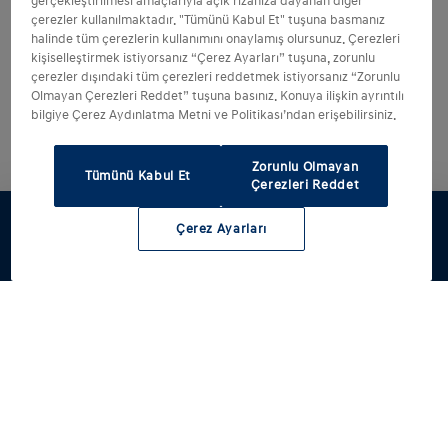
gerçekleştirilmesi amaçlarıyla açık rızanıza dayanan diğer
çerezler kullanılmaktadır. "Tümünü Kabul Et" tuşuna basmanız
halinde tüm çerezlerin kullanımını onaylamış olursunuz. Çerezleri
kişiselleştirmek istiyorsanız “Çerez Ayarları” tuşuna, zorunlu
çerezler dışındaki tüm çerezleri reddetmek istiyorsanız “Zorunlu
Olmayan Çerezleri Reddet” tuşuna basınız. Konuya ilişkin ayrıntılı
bilgiye Çerez Aydınlatma Metni ve Politikası’ndan erişebilirsiniz.
Zorunlu Olmayan
Tümünü Kabul Et
Çerezleri Reddet
Çerez Ayarları
Test sürüşü
Hyundai'ni
Fiyat listesi
Servis
Yetkili satıcı
tasarla
randevusu al
ve servisler
Modellerimiz