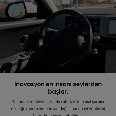
İnovasyon en insani şeylerden
başlar.
Teknoloji etkileyici olsa da robotaksinin asıl çarpıcı
özelliği, merkezinde insan doğasının en iyi yönlerini
barındıran insani niteliğidir.