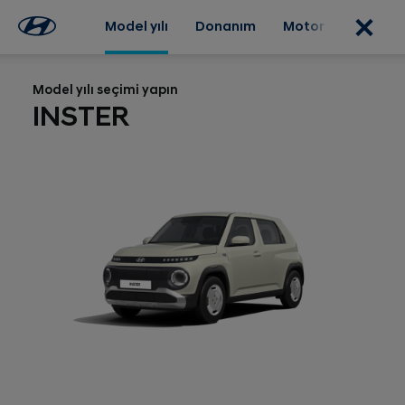
Model yılı
Donanım
Motor
Dış tas
Model yılı seçimi yapın
INSTER