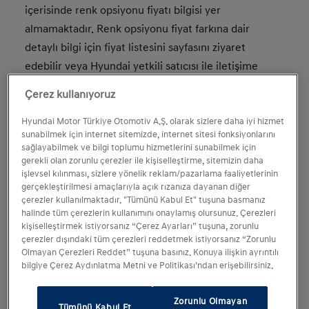
içerisinde renk opsiyonu fiyatı bilgisi yer
almamaktadır. Renk opsiyonu fiyat farkına dair
detaylı bilgi için fiyat listesini sayfasını ziyaret
edebilir veya Hyundai yetkili satıcısı ile iletişime
geçebilirsiniz. Araç özellikleri, tercih edilen
Çerez kullanıyoruz
donanıma göre değişiklik gösterebilir. Lütfen
bulunurluk ve tüm detaylarla ilgili olarak en
Hyundai Motor Türkiye Otomotiv A.Ş. olarak sizlere daha iyi hizmet
sunabilmek için internet sitemizde, internet sitesi fonksiyonlarını
yakınınızdaki yetkili Hyundai satış noktası ile iletişime
sağlayabilmek ve bilgi toplumu hizmetlerini sunabilmek için
geçiniz. Daha fazla bilgi için websitemizi ziyaret
gerekli olan zorunlu çerezler ile kişiselleştirme, sitemizin daha
işlevsel kılınması, sizlere yönelik reklam/pazarlama faaliyetlerinin
edebilirsiniz.
gerçekleştirilmesi amaçlarıyla açık rızanıza dayanan diğer
çerezler kullanılmaktadır. "Tümünü Kabul Et" tuşuna basmanız
halinde tüm çerezlerin kullanımını onaylamış olursunuz. Çerezleri
kişiselleştirmek istiyorsanız “Çerez Ayarları” tuşuna, zorunlu
çerezler dışındaki tüm çerezleri reddetmek istiyorsanız “Zorunlu
Olmayan Çerezleri Reddet” tuşuna basınız. Konuya ilişkin ayrıntılı
bilgiye Çerez Aydınlatma Metni ve Politikası’ndan erişebilirsiniz.
Zorunlu Olmayan
Tümünü Kabul Et