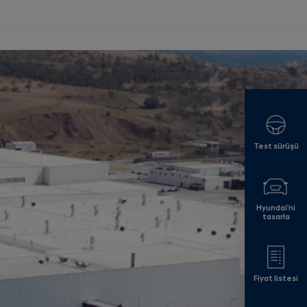
Test sürüşü
Hyundai'ni
tasarla
Fiyat listesi