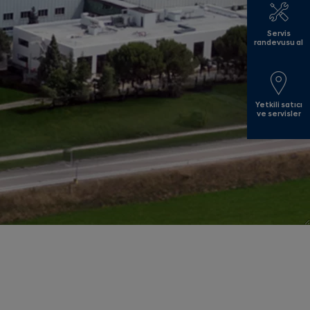
Servis
randevusu al
Yetkili satıcı
ve servisler