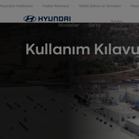
Hyundai Hakkında
Haber Merkezi
Yetkili Satıcı ve Servisler
Hyun
Home
Satış
Modeller
Satış
Sonrası
Kullanım Kılavu