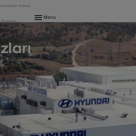
dai Motor Türkiye
Menu
Power
Your World
zları