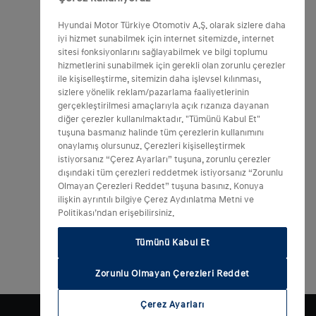
Hyundai Motor Türkiye Otomotiv A.Ş. olarak sizlere daha
iyi hizmet sunabilmek için internet sitemizde, internet
sitesi fonksiyonlarını sağlayabilmek ve bilgi toplumu
hizmetlerini sunabilmek için gerekli olan zorunlu çerezler
ile kişiselleştirme, sitemizin daha işlevsel kılınması,
sizlere yönelik reklam/pazarlama faaliyetlerinin
gerçekleştirilmesi amaçlarıyla açık rızanıza dayanan
diğer çerezler kullanılmaktadır. "Tümünü Kabul Et"
tuşuna basmanız halinde tüm çerezlerin kullanımını
onaylamış olursunuz. Çerezleri kişiselleştirmek
istiyorsanız “Çerez Ayarları” tuşuna, zorunlu çerezler
dışındaki tüm çerezleri reddetmek istiyorsanız “Zorunlu
Olmayan Çerezleri Reddet” tuşuna basınız. Konuya
ilişkin ayrıntılı bilgiye Çerez Aydınlatma Metni ve
Politikası’ndan erişebilirsiniz.
Tümünü Kabul Et
Zorunlu Olmayan Çerezleri Reddet
Çerez Ayarları