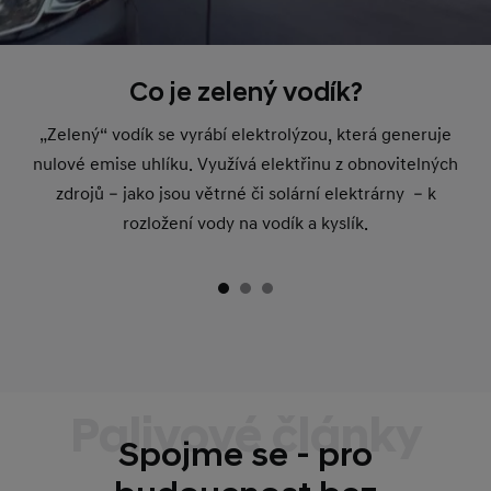
Co je zelený vodík?
„Zelený“ vodík se vyrábí elektrolýzou, která generuje
nulové emise uhlíku. Využívá elektřinu z obnovitelných
zdrojů – jako jsou větrné či solární elektrárny – k
rozložení vody na vodík a kyslík.
Palivové články
Spojme se - pro