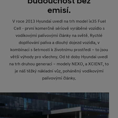
budoucnost bez
emisí.
V roce 2013 Hyundai uvedl na trh model ix35 Fuel
Cell - první komerčně sériově vyráběné vozidlo s
vodíkovými palivovými články na světě. Rychlé
doplňování paliva a dlouhý dojezd vozidla, v
kombinaci s šetrností k životnímu prostředí – to jsou
větší výhody pro všechny. Od té doby Hyundai uvedl
na trh druhou generaci – modely NEXO, a XCIENT, to
je náš těžký nákladní vůz, poháněný vodíkovými
palivovými články.