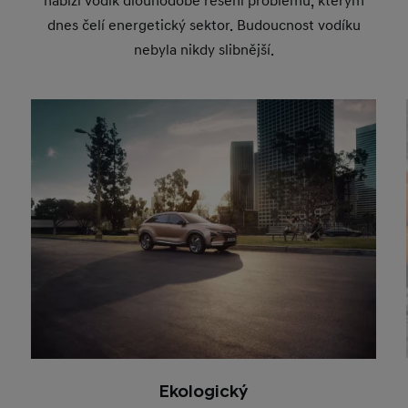
nabízí vodík dlouhodobé řešení problémů, kterým
dnes čelí energetický sektor. Budoucnost vodíku
nebyla nikdy slibnější.
Ekologický