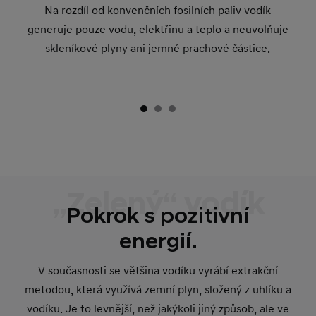
Na rozdíl od konvenčních fosilních paliv vodík
generuje pouze vodu, elektřinu a teplo a neuvolňuje
skleníkové plyny ani jemné prachové částice.
„Zelený“ vodík
Pokrok s pozitivní
energií.
V současnosti se většina vodíku vyrábí extrakční
metodou, která využívá zemní plyn, složený z uhlíku a
vodíku. Je to levnější, než jakýkoli jiný způsob, ale ve